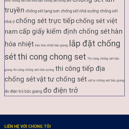
ninh
chống sét cho nhà dân
chống sét hưng yên
truyền
chống sét lạng sơn
chống sét nhà xưởng
chống sét
chống sét trực tiếp
chống sét việt
nhà ở
cấp giấy kiểm định chống sét
hàn
nam
lắp đặt chống
hóa nhiệt
hàn hóa nhiệt bắc giang
sét
thi cong chong set
Thi công chống sét bắc
thi công tiếp địa
giang
thi công chống sét nhà xưởng
chống sét
vật tư chống sét
vật tư chống sét bắc giang
đo điện trở
đo điện trỏ bắc giang
LIÊN HỆ VỚI CHÚNG TÔI