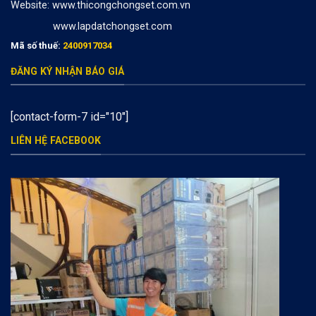
Website:
www.thicongchongset.com.vn
www.lapdatchongset.com
Mã số thuế:
2400917034
ĐĂNG KÝ NHẬN BÁO GIÁ
[contact-form-7 id="10"]
LIÊN HỆ FACEBOOK