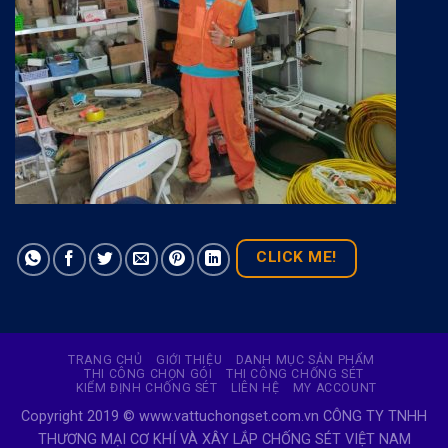
CLICK ME!
TRANG CHỦ
GIỚI THIỆU
DANH MỤC SẢN PHẨM
THI CÔNG CHỌN GÓI
THI CÔNG CHỐNG SÉT
KIỂM ĐỊNH CHỐNG SÉT
LIÊN HỆ
MY ACCOUNT
Copyright 2019 © www.vattuchongset.com.vn CÔNG TY TNHH
THƯƠNG MẠI CƠ KHÍ VÀ XÂY LẮP CHỐNG SÉT VIỆT NAM