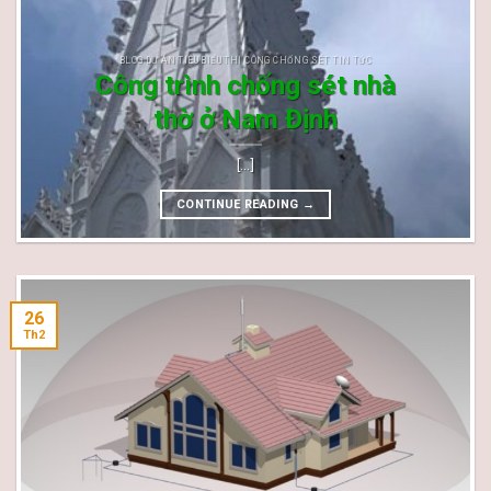
BLOG DỰ ÁN TIÊU BIỂU THI CÔNG CHỐNG SÉT TIN TỨC
Công trình chống sét nhà
thờ ở Nam Định
[...]
CONTINUE READING
→
26
Th2