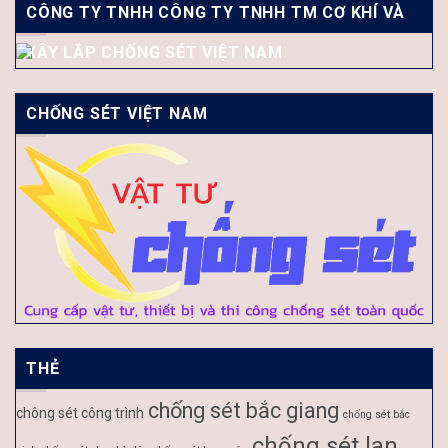
CÔNG TY TNHH CÔNG TY TNHH TM CƠ KHÍ VÀ
XÂY LẮP CHỐNG SÉT VIỆT NAM
CHỐNG SÉT VIỆT NAM
THẺ
chống sét bắc giang
chông sét công trình
chống sét bắc
chống sét lan