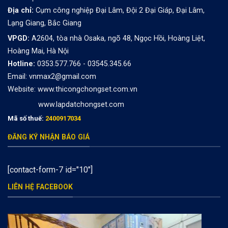
Địa chỉ:
Cụm công nghiệp Đại Lâm, Đội 2 Đại Giáp, Đại Lâm,
Lạng Giang, Bắc Giang
VPGD:
A2604, tòa nhà Osaka, ngõ 48, Ngọc Hồi, Hoàng Liệt,
Hoàng Mai, Hà Nội
Hotline:
0353.577.766 - 03545.345.66
Email: vnmax2@gmail.com
Website:
www.thicongchongset.com.vn
www.lapdatchongset.com
Mã số thuế:
2400917034
ĐĂNG KÝ NHẬN BÁO GIÁ
[contact-form-7 id="10"]
LIÊN HỆ FACEBOOK