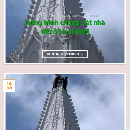
BLOG DỰ ÁN TIÊU BIỂU THI CÔNG CHỐNG SÉT TIN TỨC
Công trình chống sét nhà
thờ ở Nam Định
[...]
CONTINUE READING
→
16
Th3