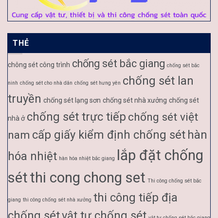
THẺ
chống sét bắc giang
chông sét công trình
chống sét bắc
chống sét lan
ninh
chống sét cho nhà dân
chống sét hưng yên
truyền
chống sét lạng sơn
chống sét nhà xưởng
chống sét
chống sét trực tiếp
chống sét việt
nhà ở
cấp giấy kiểm định chống sét
hàn
nam
lắp đặt chống
hóa nhiệt
hàn hóa nhiệt bắc giang
sét
thi cong chong set
Thi công chống sét bắc
thi công tiếp địa
giang
thi công chống sét nhà xưởng
chống sét
vật tư chống sét
vật tư chống sét bắc giang