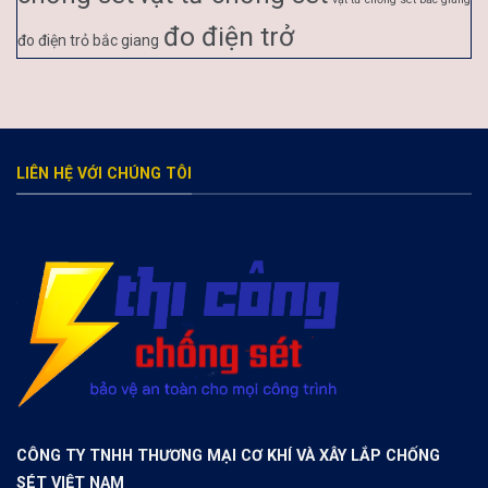
đo điện trở
đo điện trỏ bắc giang
LIÊN HỆ VỚI CHÚNG TÔI
CÔNG TY TNHH THƯƠNG MẠI CƠ KHÍ VÀ XÂY LẮP CHỐNG
SÉT VIỆT NAM