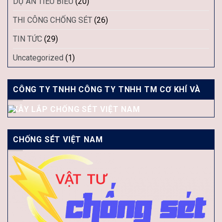
DỰ ÁN TIÊU BIỂU
(20)
THI CÔNG CHỐNG SÉT
(26)
TIN TỨC
(29)
Uncategorized
(1)
CÔNG TY TNHH CÔNG TY TNHH TM CƠ KHÍ VÀ
XÂY LẮP CHỐNG SÉT VIỆT NAM
CHỐNG SÉT VIỆT NAM