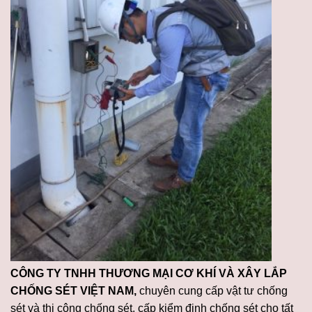
CÔNG TY TNHH THƯƠNG MẠI CƠ KHÍ VÀ XÂY LẮP
CHỐNG SÉT VIỆT NAM,
chuyên cung cấp vật tư chống
sét và thi công chống sét, cấp kiểm định chống sét cho tất