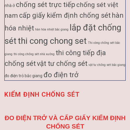
chống sét trực tiếp
chống sét việt
nhà ở
cấp giấy kiểm định chống sét
hàn
nam
lắp đặt chống
hóa nhiệt
hàn hóa nhiệt bắc giang
sét
thi cong chong set
Thi công chống sét bắc
thi công tiếp địa
giang
thi công chống sét nhà xưởng
chống sét
vật tư chống sét
vật tư chống sét bắc giang
đo điện trở
đo điện trỏ bắc giang
KIỂM ĐỊNH CHỐNG SÉT
ĐO ĐIỆN TRỞ VÀ CẤP GIẤY KIỂM ĐỊNH
CHỐNG SÉT