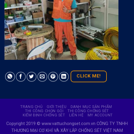
CLICK ME!
TRANG CHỦ
GIỚI THIỆU
DANH MỤC SẢN PHẨM
THI CÔNG CHỌN GÓI
THI CÔNG CHỐNG SÉT
KIỂM ĐỊNH CHỐNG SÉT
LIÊN HỆ
MY ACCOUNT
Copyright 2019 © www.vattuchongset.com.vn CÔNG TY TNHH
THƯƠNG MẠI CƠ KHÍ VÀ XÂY LẮP CHỐNG SÉT VIỆT NAM