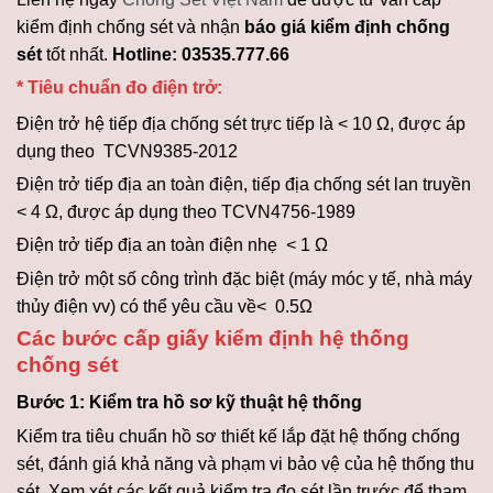
kiểm định chống sét và nhận
báo giá kiểm định chống
sét
tốt nhất.
Hotline: 03535.777.66
* Tiêu chuẩn đo điện trở:
Điện trở hệ tiếp địa chống sét trực tiếp là < 10 Ω, được áp
dụng theo TCVN9385-2012
Điện trở tiếp địa an toàn điện, tiếp địa chống sét lan truyền
< 4 Ω, được áp dụng theo TCVN4756-1989
Điện trở tiếp địa an toàn điện nhẹ < 1 Ω
Điện trở một số công trình đặc biệt (máy móc y tế, nhà máy
thủy điện vv) có thể yêu cầu về< 0.5Ω
Các bước cấp giấy kiểm định hệ thống
chống sét
Bước 1: Kiểm tra hồ sơ kỹ thuật hệ thống
Kiểm tra tiêu chuẩn hồ sơ thiết kế lắp đặt hệ thống chống
sét, đánh giá khả năng và phạm vi bảo vệ của hệ thống thu
sét. Xem xét các kết quả kiểm tra đo sét lần trước để tham