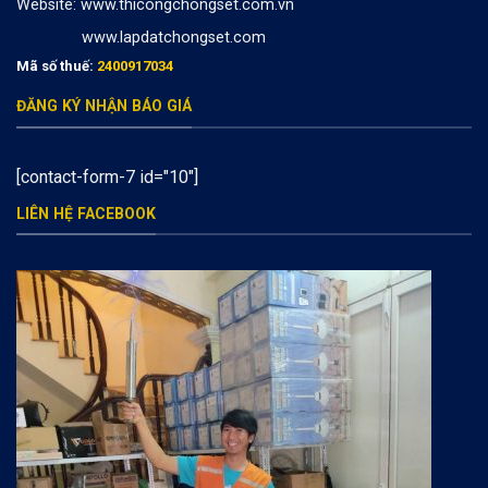
Website:
www.thicongchongset.com.vn
www.lapdatchongset.com
Mã số thuế:
2400917034
ĐĂNG KÝ NHẬN BÁO GIÁ
[contact-form-7 id="10"]
LIÊN HỆ FACEBOOK