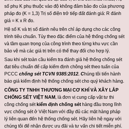
số phụ K phụ thuộc vào độ không đảm bảo đo của phương
pháp đo (K = 1,3) Trị số điện trở tiếp đất đánh giá: R đánh
giá = K x R đo.
Hệ số K và trị số đánh nêu trên chỉ áp dụng cho các công
trình tiêu chuẩn. Tùy theo đặc điểm của hệ thống chống sét
và tầm quan trọng của công trình theo từng khu vực cần
bảo vệ mà các giá trị trên có thể thay đổi cho hợp lý.
Sau khi sét toàn cầu kiểm tra đánh giá hệ thống chống sét
đạt tiêu chuẩn để cấp kiểm định chông sét theo tuẩn của
PCCC
chống sét TCVN 9385:2012. C
húng tôi tiến hành
báo giá kiểm định hệ thống chống sét cho quý khách hàng.
CÔNG TY TNHH THƯƠNG MẠI CƠ KHÍ VÀ XÂY LẮP
CHỐNG SÉT VIỆT NAM
, là đơn vị cung cấp vật tư thi
công chống sét
kiểm định chống sét
hàng đầu trong lĩnh
vực chống sét ở Việt Nam với đầy đủ các mặt hàng pháp
lý liên quan đến hệ thống chống sét. Hãy liên hệ ngay với
chúng tôi để nhận được ưu đãi và tư vấn chi tiết miễn phí.