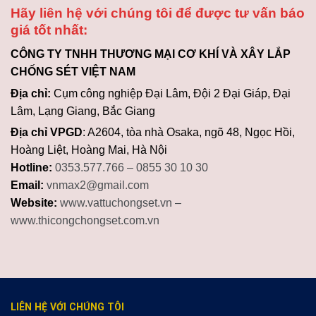
Hãy liên hệ với chúng tôi để được tư vấn báo
giá tốt nhất:
CÔNG TY TNHH THƯƠNG MẠI CƠ KHÍ
VÀ XÂY LẮP
CHỐNG SÉT VIỆT NAM
Địa chỉ:
Cụm công nghiệp Đại Lâm, Đội 2 Đại Giáp, Đại
Lâm, Lạng Giang, Bắc Giang
Địa chỉ VPGD
: A2604, tòa nhà Osaka, ngõ 48, Ngọc Hồi,
Hoàng Liệt, Hoàng Mai, Hà Nội
Hotline:
0353.577.766 – 0855 30 10 30
Email:
vnmax2@gmail.com
Website:
www.vattuchongset.vn –
www.thicongchongset.com.vn
LIÊN HỆ VỚI CHÚNG TÔI