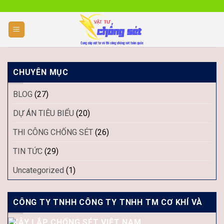
Skip
to
content
CHUYÊN MỤC
BLOG
(27)
DỰ ÁN TIÊU BIỂU
(20)
THI CÔNG CHỐNG SÉT
(26)
TIN TỨC
(29)
Uncategorized
(1)
CÔNG TY TNHH CÔNG TY TNHH TM CƠ KHÍ VÀ
XÂY LẮP CHỐNG SÉT VIỆT NAM