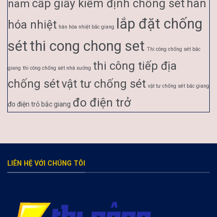
cấp giấy kiểm định chống sét
hàn
nam
lắp đặt chống
hóa nhiệt
hàn hóa nhiệt bắc giang
sét
thi cong chong set
Thi công chống sét bắc
thi công tiếp địa
giang
thi công chống sét nhà xưởng
chống sét
vật tư chống sét
vật tư chống sét bắc giang
đo điện trở
đo điện trỏ bắc giang
LIÊN HỆ VỚI CHÚNG TÔI