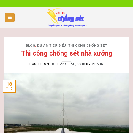
Skip
to
content
BLOG
,
DỰ ÁN TIÊU BIỂU
,
THI CÔNG CHỐNG SÉT
Thi công chống sét nhà xưởng
POSTED ON
18 THÁNG SÁU, 2018
BY
ADMIN
18
Th6