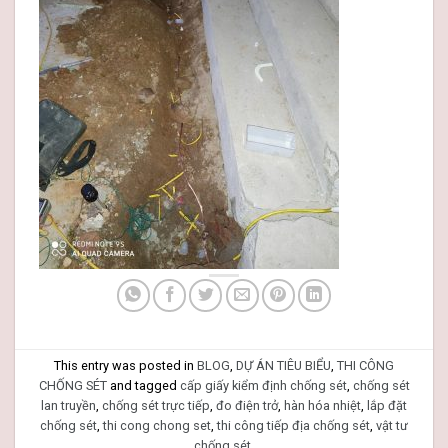
This entry was posted in
BLOG
,
DỰ ÁN TIÊU BIỂU
,
THI CÔNG
CHỐNG SÉT
and tagged
cấp giấy kiểm định chống sét
,
chống sét
lan truyền
,
chống sét trực tiếp
,
đo điện trở
,
hàn hóa nhiệt
,
lắp đặt
chống sét
,
thi cong chong set
,
thi công tiếp địa chống sét
,
vật tư
chống sét
.