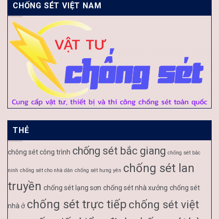
CHỐNG SÉT VIỆT NAM
THẺ
chống sét bắc giang
chông sét công trình
chống sét bắc
chống sét lan
ninh
chống sét cho nhà dân
chống sét hưng yên
truyền
chống sét lạng sơn
chống sét nhà xưởng
chống sét
chống sét trực tiếp
chống sét việt
nhà ở