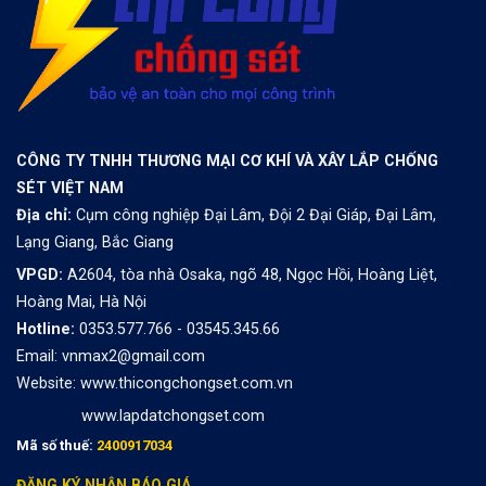
CÔNG TY TNHH THƯƠNG MẠI CƠ KHÍ VÀ XÂY LẮP CHỐNG
SÉT VIỆT NAM
Địa chỉ:
Cụm công nghiệp Đại Lâm, Đội 2 Đại Giáp, Đại Lâm,
Lạng Giang, Bắc Giang
VPGD:
A2604, tòa nhà Osaka, ngõ 48, Ngọc Hồi, Hoàng Liệt,
Hoàng Mai, Hà Nội
Hotline:
0353.577.766 - 03545.345.66
Email: vnmax2@gmail.com
Website:
www.thicongchongset.com.vn
www.lapdatchongset.com
Mã số thuế:
2400917034
ĐĂNG KÝ NHẬN BÁO GIÁ