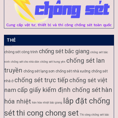
THẺ
chống sét bắc giang
chông sét công trình
chống sét bắc
chống sét lan
ninh
chống sét cho nhà dân
chống sét hưng yên
truyền
chống sét lạng sơn
chống sét nhà xưởng
chống sét
chống sét trực tiếp
chống sét việt
nhà ở
cấp giấy kiểm định chống sét
hàn
nam
lắp đặt chống
hóa nhiệt
hàn hóa nhiệt bắc giang
sét
thi cong chong set
Thi công chống sét bắc