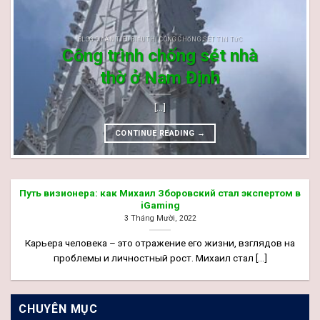
BLOG DỰ ÁN TIÊU BIỂU THI CÔNG CHỐNG SÉT TIN TỨC
Công trình chống sét nhà
thờ ở Nam Định
[...]
CONTINUE READING
→
Путь визионера: как Михаил Зборовский стал экспертом в
iGaming
3 Tháng Mười, 2022
Карьера человека – это отражение его жизни, взглядов на
проблемы и личностный рост. Михаил стал [...]
CHUYÊN MỤC