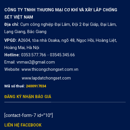
CÔNG TY TNHH THƯƠNG MẠI CƠ KHÍ VÀ XÂY LẮP CHỐNG
SÉT VIỆT NAM
Địa chỉ:
Cụm công nghiệp Đại Lâm, Đội 2 Đại Giáp, Đại Lâm,
Lạng Giang, Bắc Giang
VPGD:
A2604, tòa nhà Osaka, ngõ 48, Ngọc Hồi, Hoàng Liệt,
Hoàng Mai, Hà Nội
Hotline:
0353.577.766 - 03545.345.66
Email: vnmax2@gmail.com
Website:
www.thicongchongset.com.vn
www.lapdatchongset.com
Mã số thuế:
2400917034
ĐĂNG KÝ NHẬN BÁO GIÁ
[contact-form-7 id="10"]
LIÊN HỆ FACEBOOK