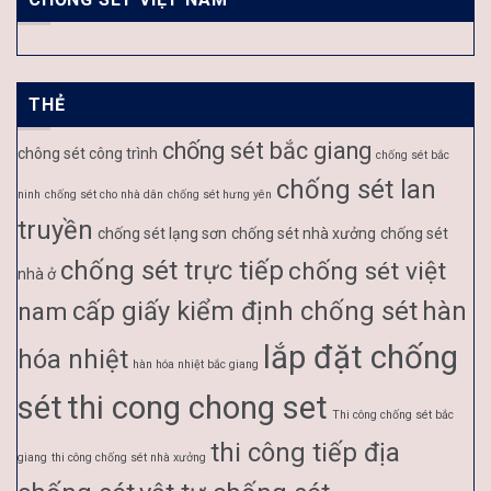
THẺ
chống sét bắc giang
chông sét công trình
chống sét bắc
chống sét lan
ninh
chống sét cho nhà dân
chống sét hưng yên
truyền
chống sét lạng sơn
chống sét nhà xưởng
chống sét
chống sét trực tiếp
chống sét việt
nhà ở
cấp giấy kiểm định chống sét
hàn
nam
lắp đặt chống
hóa nhiệt
hàn hóa nhiệt bắc giang
sét
thi cong chong set
Thi công chống sét bắc
thi công tiếp địa
giang
thi công chống sét nhà xưởng