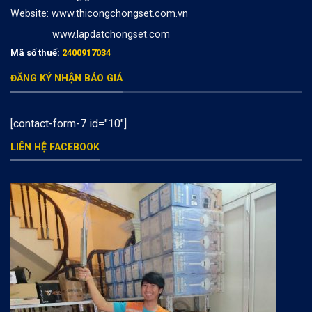
Website:
www.thicongchongset.com.vn
www.lapdatchongset.com
Mã số thuế:
2400917034
ĐĂNG KÝ NHẬN BÁO GIÁ
[contact-form-7 id="10"]
LIÊN HỆ FACEBOOK