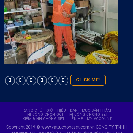
CLICK ME!
TRANG CHỦ
GIỚI THIỆU
DANH MỤC SẢN PHẨM
THI CÔNG CHỌN GÓI
THI CÔNG CHỐNG SÉT
KIỂM ĐỊNH CHỐNG SÉT
LIÊN HỆ
MY ACCOUNT
Copyright 2019 © www.vattuchongset.com.vn CÔNG TY TNHH