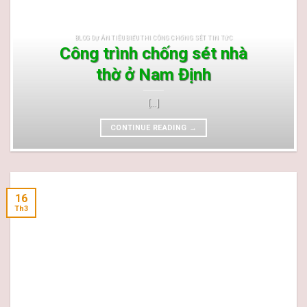
BLOG DỰ ÁN TIÊU BIỂU THI CÔNG CHỐNG SÉT TIN TỨC
Công trình chống sét nhà
thờ ở Nam Định
[...]
CONTINUE READING
→
16
Th3