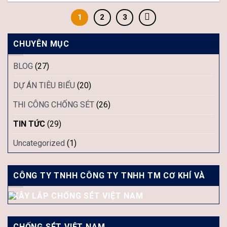
1
2
3
CHUYÊN MỤC
BLOG
(27)
DỰ ÁN TIÊU BIỂU
(20)
THI CÔNG CHỐNG SÉT
(26)
TIN TỨC
(29)
Uncategorized
(1)
CÔNG TY TNHH CÔNG TY TNHH TM CƠ KHÍ VÀ
XÂY LẮP CHỐNG SÉT VIỆT NAM
CHỐNG SÉT VIỆT NAM