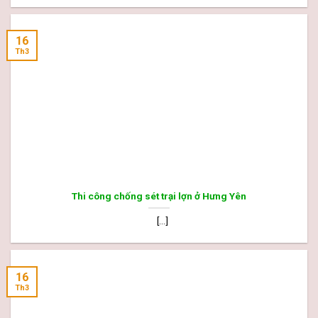
16
Th3
Thi công chống sét trại lợn ở Hưng Yên
[...]
16
Th3