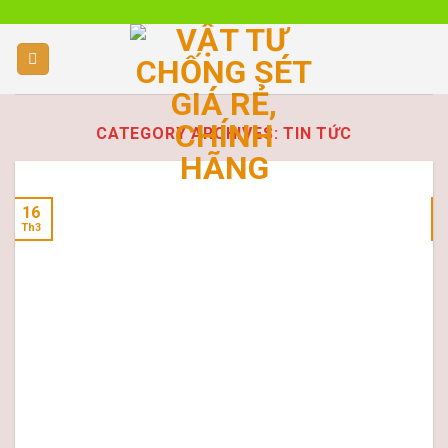
Skip
to
content
CATEGORY ARCHIVES:
TIN TỨC
16
Th3