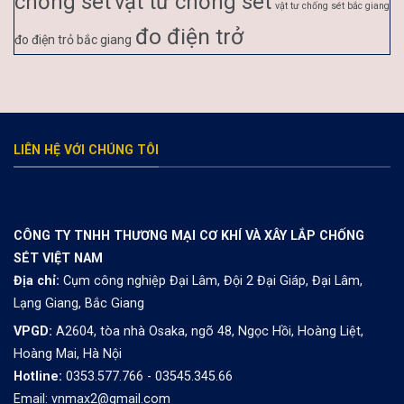
chống sét
vật tư chống sét
vật tư chống sét bắc giang
đo điện trở
đo điện trỏ bắc giang
LIÊN HỆ VỚI CHÚNG TÔI
CÔNG TY TNHH THƯƠNG MẠI CƠ KHÍ VÀ XÂY LẮP CHỐNG
SÉT VIỆT NAM
Địa chỉ:
Cụm công nghiệp Đại Lâm, Đội 2 Đại Giáp, Đại Lâm,
Lạng Giang, Bắc Giang
VPGD:
A2604, tòa nhà Osaka, ngõ 48, Ngọc Hồi, Hoàng Liệt,
Hoàng Mai, Hà Nội
Hotline:
0353.577.766 - 03545.345.66
Email: vnmax2@gmail.com