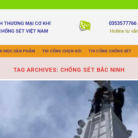
0353577766 
H THƯƠNG MẠI CƠ KHÍ
CHỐNG SÉT VIỆT NAM
Hotline tư vấ
H MỤC SẢN PHẨM
THI CÔNG CHỌN GÓI
THI CÔNG CHỐNG SÉT
TAG ARCHIVES:
CHỐNG SÉT BẮC NINH