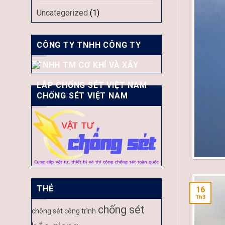
Uncategorized
(1)
CÔNG TY TNHH CÔNG TY
TNHH TM CƠ KHÍ VÀ XÂY
SÉT TIN TỨC
LẮP CHỐNG SÉT VIỆT NAM
ng Hưng, Lục Nam
CHỐNG SÉT VIỆT NAM
THẺ
16
Th3
chống sét
chông sét công trình