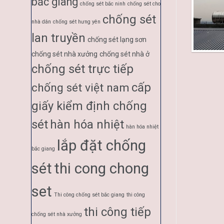
bắc giang
chống sét bắc ninh
chống sét cho
chống sét
nhà dân
chống sét hưng yên
lan truyền
chống sét lạng sơn
chống sét nhà xưởng
chống sét nhà ở
chống sét trực tiếp
cấp
chống sét việt nam
giấy kiểm định chống
sét
hàn hóa nhiệt
hàn hóa nhiệt
lắp đặt chống
bắc giang
sét
thi cong chong
set
Thi công chống sét bắc giang
thi công
thi công tiếp
chống sét nhà xưởng