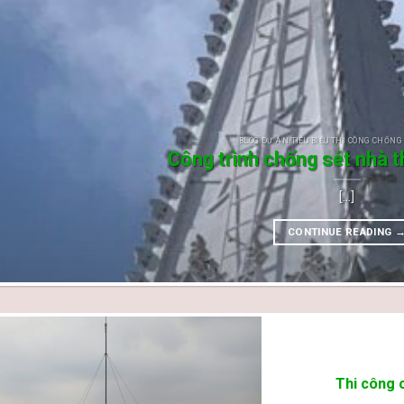
BLOG DỰ ÁN TIÊU BIỂU THI CÔNG CHỐNG
Công trình chống sét nhà 
[...]
CONTINUE READING
Thi công 