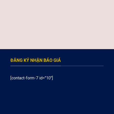
ĐĂNG KÝ NHẬN BÁO GIÁ
[contact-form-7 id="10"]