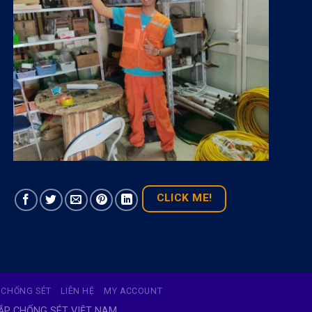
CLICK ME!
 CHỐNG SÉT
LIÊN HỆ
MY ACCOUNT
LẮP CHỐNG SÉT VIỆT NAM