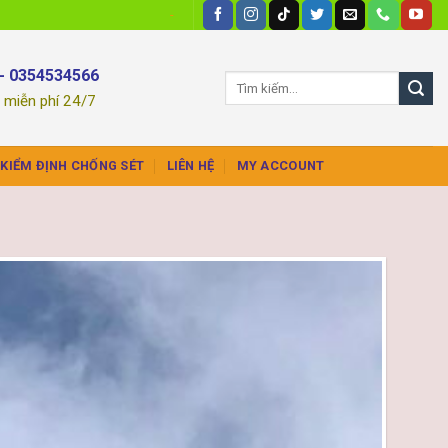
-
- 0354534566
n miễn phí 24/7
KIỂM ĐỊNH CHỐNG SÉT
LIÊN HỆ
MY ACCOUNT