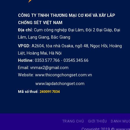
CÔNG TY TNHH THƯƠNG MẠI CƠ KHÍ VÀ XÂY LẮP
CHỐNG SÉT VIỆT NAM
Địa chỉ:
Cụm công nghiệp Đại Lâm, Đội 2 Đại Giáp, Đại
Lâm, Lạng Giang, Bắc Giang
VPGD:
A2604, tòa nhà Osaka, ngõ 48, Ngọc Hồi, Hoàng
Liệt, Hoàng Mai, Hà Nội
Hotline:
0353.577.766 - 03545.345.66
Email: vnmax2@gmail.com
Website:
www.thicongchongset.com.vn
www.lapdatchongset.com
Mã số thuế:
2400917034
TRANG CHỦ
GIỚI THIỆU
DANH MỤC
Copyright 2019 © www.