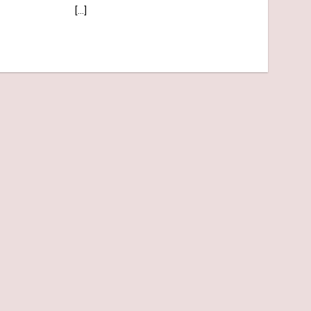
[...]