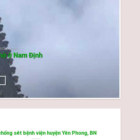
 SÉT TIN TỨC
thờ ở Nam Định
→
chống sét bệnh viện huyện Yên Phong, BN