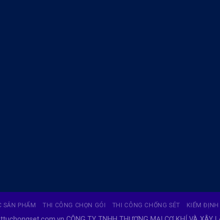
 SẢN PHẨM
THI CÔNG CHỌN GÓI
THI CÔNG CHỐNG SÉT
KIỂM ĐỊNH
vattuchongset.com.vn CÔNG TY TNHH THƯƠNG MẠI CƠ KHÍ VÀ XÂY 