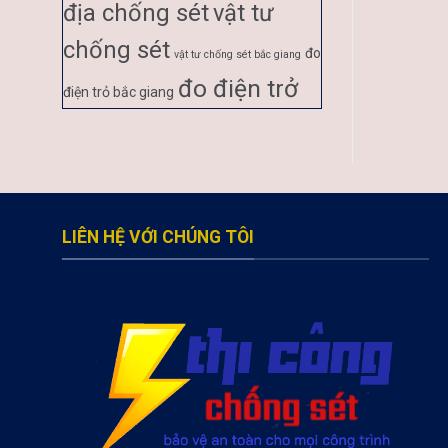
địa chống sét
vật tư
chống sét
đo
vật tư chống sét bắc giang
đo điện trở
điện trỏ bắc giang
LIÊN HỆ VỚI CHÚNG TÔI