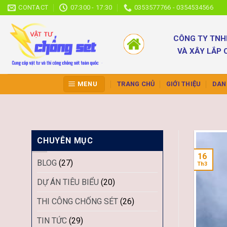
Skip
CONTACT
07:300 - 17:30
0353577766 - 0354534566
to
content
CÔNG TY TNH
VÀ XÂY LẮP 
MENU
TRANG CHỦ
GIỚI THIỆU
DAN
CHUYÊN MỤC
16
BLOG
(27)
Th3
DỰ ÁN TIÊU BIỂU
(20)
THI CÔNG CHỐNG SÉT
(26)
TIN TỨC
(29)