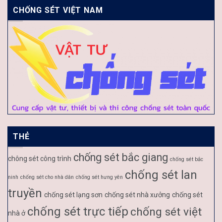
CHỐNG SÉT VIỆT NAM
THẺ
chống sét bắc giang
chông sét công trình
chống sét bắc
chống sét lan
ninh
chống sét cho nhà dân
chống sét hưng yên
truyền
chống sét lạng sơn
chống sét nhà xưởng
chống sét
chống sét trực tiếp
chống sét việt
nhà ở