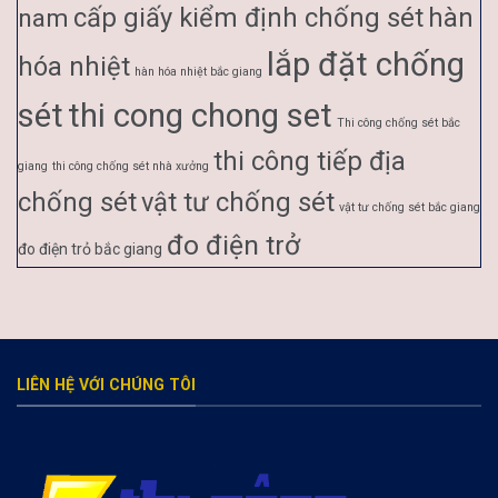
cấp giấy kiểm định chống sét
hàn
nam
lắp đặt chống
hóa nhiệt
hàn hóa nhiệt bắc giang
sét
thi cong chong set
Thi công chống sét bắc
thi công tiếp địa
giang
thi công chống sét nhà xưởng
chống sét
vật tư chống sét
vật tư chống sét bắc giang
đo điện trở
đo điện trỏ bắc giang
LIÊN HỆ VỚI CHÚNG TÔI