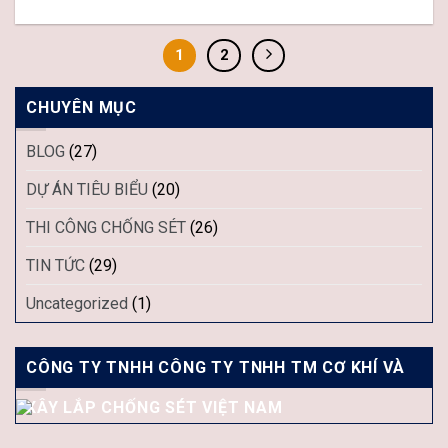
1
2
CHUYÊN MỤC
BLOG
(27)
DỰ ÁN TIÊU BIỂU
(20)
THI CÔNG CHỐNG SÉT
(26)
TIN TỨC
(29)
Uncategorized
(1)
CÔNG TY TNHH CÔNG TY TNHH TM CƠ KHÍ VÀ
XÂY LẮP CHỐNG SÉT VIỆT NAM