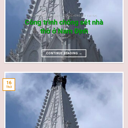
BLOG DỰ ÁN TIÊU BIỂU THI CÔNG CHỐNG SÉT TIN TỨC
Công trình chống sét nhà
thờ ở Nam Định
[...]
CONTINUE READING
→
16
Th3