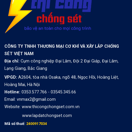
CÔNG TY TNHH THƯƠNG MẠI CƠ KHÍ VÀ XÂY LẮP CHỐNG
SÉT VIỆT NAM
Địa chỉ:
Cụm công nghiệp Đại Lâm, Đội 2 Đại Giáp, Đại Lâm,
Lạng Giang, Bắc Giang
VPGD:
A2604, tòa nhà Osaka, ngõ 48, Ngọc Hồi, Hoàng Liệt,
Hoàng Mai, Hà Nội
Hotline:
0353.577.766 - 03545.345.66
Email: vnmax2@gmail.com
Website:
www.thicongchongset.com.vn
www.lapdatchongset.com
Mã số thuế:
2400917034