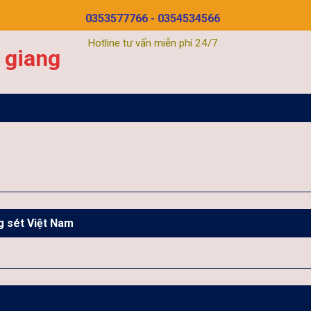
0353577766 - 0354534566
Hotline tư vấn miễn phí 24/7
 giang
g sét Việt Nam