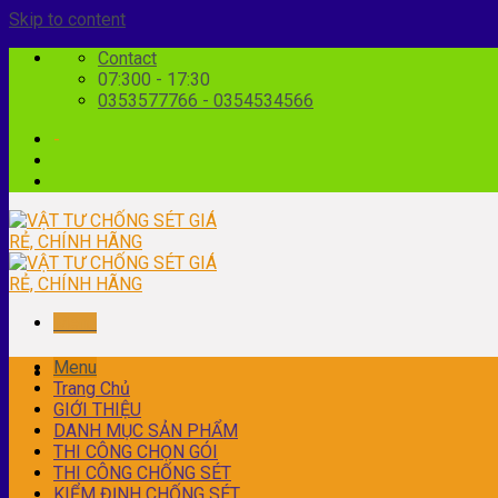
Skip to content
Contact
07:300 - 17:30
0353577766 - 0354534566
-
Menu
Menu
Trang Chủ
GIỚI THIỆU
DANH MỤC SẢN PHẨM
THI CÔNG CHỌN GÓI
THI CÔNG CHỐNG SÉT
KIỂM ĐỊNH CHỐNG SÉT