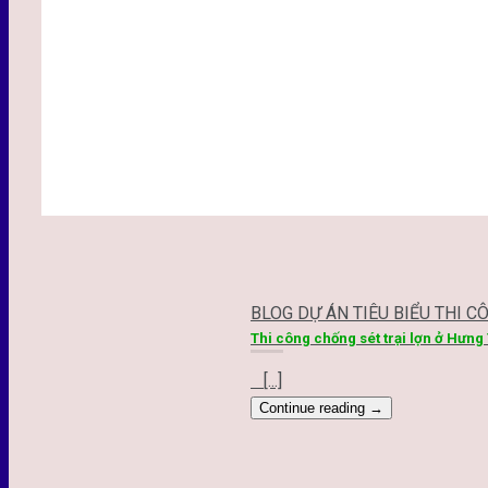
BLOG DỰ ÁN TIÊU BIỂU THI C
Thi công chống sét trại lợn ở Hưng
[...]
Continue reading
→