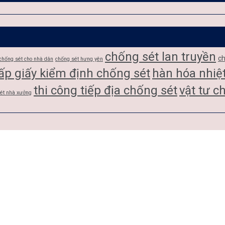
chống sét lan truyền
ch
chống sét cho nhà dân
chống sét hưng yên
ấp giấy kiểm định chống sét
hàn hóa nhiệ
thi công tiếp địa chống sét
vật tư c
sét nhà xưởng