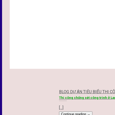
BLOG DỰ ÁN TIÊU BIỂU THI C
Thi công chống sét công trình ở L
[...]
Continue reading
→