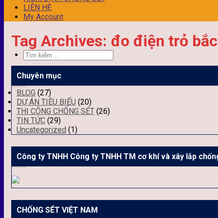
LIÊN HỆ
My Account
Tag Archives:
đo điện trỏ bắc
Chuyên mục
BLOG
(27)
DỰ ÁN TIÊU BIỂU
(20)
THI CÔNG CHỐNG SÉT
(26)
TIN TỨC
(29)
Uncategorized
(1)
Công ty TNHH Công ty TNHH TM cơ khí và xây lắp chốn
CHỐNG SÉT VIỆT NAM