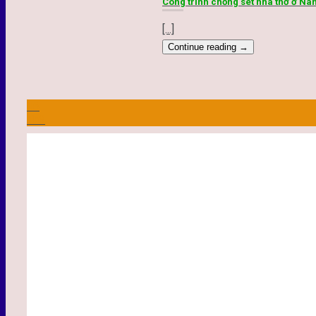
Công trình chống sét nhà thờ ở Na
[...]
Continue reading
→
16
Th3