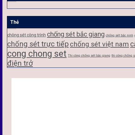
Thẻ
chống sét bắc giang
chông sét công trình
chống sét bắc ninh
chống sét trực tiếp
c
chống sét việt nam
cong chong set
Thi công chống sét bắc giang
thi công chống 
điện trở