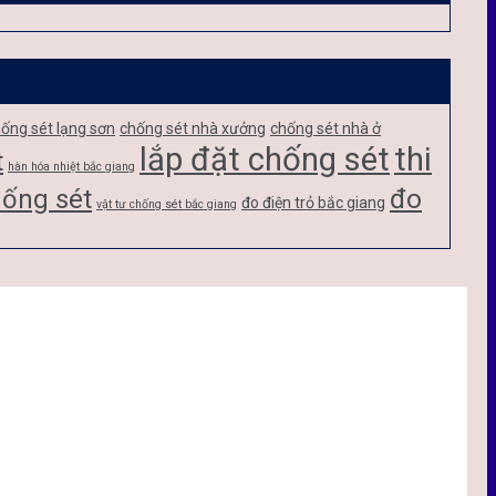
ống sét lạng sơn
chống sét nhà xưởng
chống sét nhà ở
lắp đặt chống sét
thi
t
hàn hóa nhiệt bắc giang
đo
hống sét
đo điện trỏ bắc giang
vật tư chống sét bắc giang