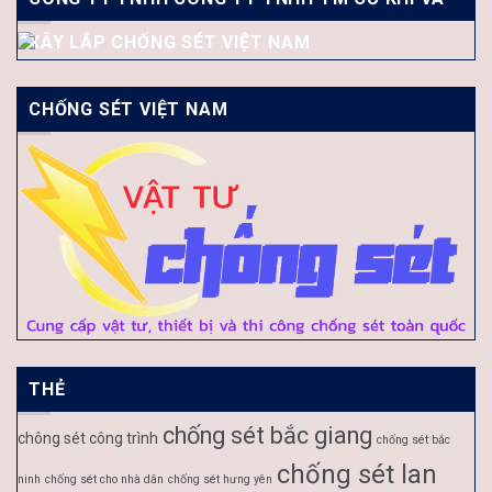
XÂY LẮP CHỐNG SÉT VIỆT NAM
CHỐNG SÉT VIỆT NAM
THẺ
chống sét bắc giang
chông sét công trình
chống sét bắc
chống sét lan
ninh
chống sét cho nhà dân
chống sét hưng yên