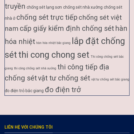
truyền
chống sét lạng sơn
chống sét nhà xưởng
chống sét
chống sét trực tiếp
chống sét việt
nhà ở
cấp giấy kiểm định chống sét
hàn
nam
lắp đặt chống
hóa nhiệt
hàn hóa nhiệt bắc giang
sét
thi cong chong set
Thi công chống sét bắc
thi công tiếp địa
giang
thi công chống sét nhà xưởng
chống sét
vật tư chống sét
vật tư chống sét bắc giang
đo điện trở
đo điện trỏ bắc giang
LIÊN HỆ VỚI CHÚNG TÔI