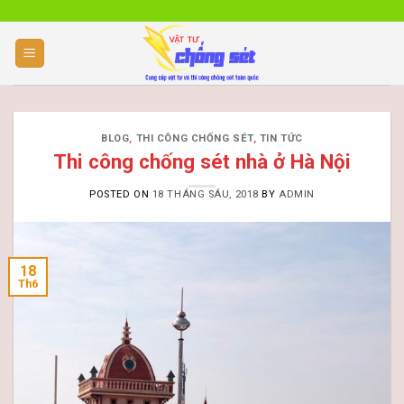
Skip
to
content
BLOG
,
THI CÔNG CHỐNG SÉT
,
TIN TỨC
Thi công chống sét nhà ở Hà Nội
POSTED ON
18 THÁNG SÁU, 2018
BY
ADMIN
18
Th6