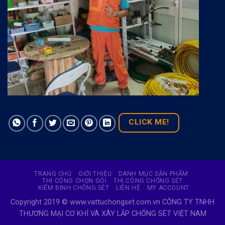
CLICK ME!
TRANG CHỦ
GIỚI THIỆU
DANH MỤC SẢN PHẨM
THI CÔNG CHỌN GÓI
THI CÔNG CHỐNG SÉT
KIỂM ĐỊNH CHỐNG SÉT
LIÊN HỆ
MY ACCOUNT
Copyright 2019 © www.vattuchongset.com.vn CÔNG TY TNHH
THƯƠNG MẠI CƠ KHÍ VÀ XÂY LẮP CHỐNG SÉT VIỆT NAM