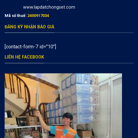
www.lapdatchongset.com
Mã số thuế:
2400917034
ĐĂNG KÝ NHẬN BÁO GIÁ
[contact-form-7 id="10"]
LIÊN HỆ FACEBOOK