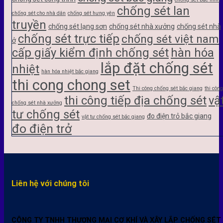
chống sét lan
chống sét cho nhà dân
chống sét hưng yên
truyền
chống sét lạng sơn
chống sét nhà xưởng
chống sét nhà
chống sét trực tiếp
chống sét việt nam
ở
cấp giấy kiểm định chống sét
hàn hóa
lắp đặt chống sét
nhiệt
hàn hóa nhiệt bắc giang
thi cong chong set
Thi công chống sét bắc giang
thi công
thi công tiếp địa chống sét
vậ
chống sét nhà xưởng
tư chống sét
đo điện trỏ bắc giang
vật tư chống sét bắc giang
đo điện trở
Liên hệ với chúng tôi
CÔNG TY TNHH THƯƠNG MẠI CƠ KHÍ VÀ XÂY LẮP CHỐNG SÉT