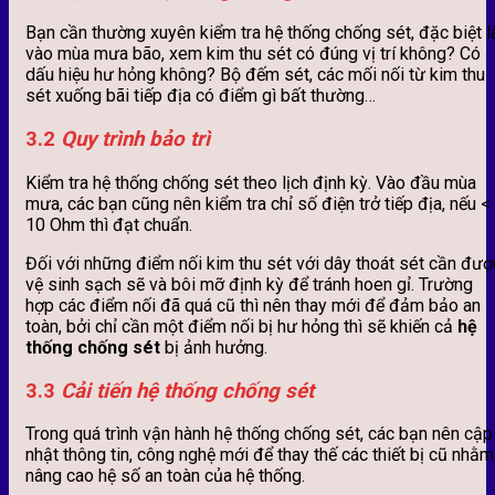
Bạn cần thường xuyên kiểm tra hệ thống chống sét, đặc biệt l
vào mùa mưa bão, xem kim thu sét có đúng vị trí không? Có
dấu hiệu hư hỏng không? Bộ đếm sét, các mối nối từ kim thu
sét xuống bãi tiếp địa có điểm gì bất thường…
3.2
Quy trình bảo trì
Kiểm tra hệ thống chống sét theo lịch định kỳ. Vào đầu mùa
mưa, các bạn cũng nên kiểm tra chỉ số điện trở tiếp địa, nếu <
10 Ohm thì đạt chuẩn.
Đối với những điểm nối kim thu sét với dây thoát sét cần đượ
vệ sinh sạch sẽ và bôi mỡ định kỳ để tránh hoen gỉ. Trường
hợp các điểm nối đã quá cũ thì nên thay mới để đảm bảo an
toàn, bởi chỉ cần một điểm nối bị hư hỏng thì sẽ khiến cả
hệ
thống chống sét
bị ảnh hưởng.
3.3
Cải tiến hệ thống chống sét
Trong quá trình vận hành hệ thống chống sét, các bạn nên cập
nhật thông tin, công nghệ mới để thay thế các thiết bị cũ nhằm
nâng cao hệ số an toàn của hệ thống.