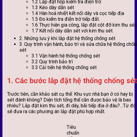
1.2 Lắp đặt hộp kiểm tra điện trở.
1.3 Kéo dây dẫn sét
1.4 Hàn hoá nhiệt kết nối dây và cọc tiếp địa
1.5 Đo kiểm tra điện trở tiếp đất.
1.6 Thực hiện gia công, lắp đặt cột đỡ kim thu sét.
1.7 Kết nối dây dẫn sét với kim thu sét.
2. Những lưu ý khi lắp đặt hệ thống chống sét
3. Quy trình vận hành, bảo trì và sửa chữa hệ thống chố
sét
3.1 Vận hành hệ thống chống sét
3.2 Quy trình bảo trì
3.3 Cải tiến hệ thống chống sét
1.
Các bước lắp đặt hệ thống chống sét
Trước tiên, cần khảo sát cụ thể: Khu vực nhà bạn ở có hay bị
sét đánh không? Diện tích tổng thể cần được bảo vệ là bao
nhiêu? Lắp đặt kim thu sét, đi dây, bãi tiếp địa ở đâu?…Từ đó
sẽ đưa ra các phương án lắp đặt phù hợp nhất.
Tiêu
chuẩn