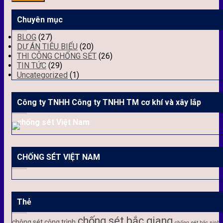
Chuyên mục
BLOG
(27)
DỰ ÁN TIÊU BIỂU
(20)
THI CÔNG CHỐNG SÉT
(26)
TIN TỨC
(29)
Uncategorized
(1)
Công ty TNHH Công ty TNHH TM cơ khí và xây lắp
chống sét Việt Nam
CHỐNG SÉT VIỆT NAM
Thẻ
chống sét bắc giang
chông sét công trình
chống sét bắc ninh