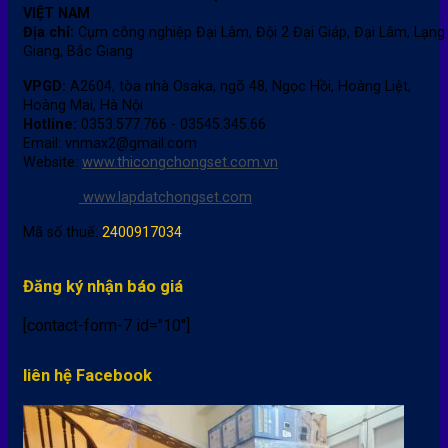
VIỆT NAM
Địa chỉ:
Cụm công nghiệp Đại Lâm, Đội 2 Đại Giáp, Đại Lâm, Lạng
Giang, Bắc Giang
VPGD:
A2604, tòa nhà Osaka, ngõ 48, Ngọc Hồi, Hoàng Liệt,
Hoàng Mai, Hà Nội
Hotline:
0353.577.766 - 03545.345.66
Email: vnmax2@gmail.com
Website:
www.thicongchongset.com.vn
www.lapdatchongset.com
Mã số thuế:
2400917034
Đăng ký nhận báo giá
[contact-form-7 id="10"]
liên hệ Facebook