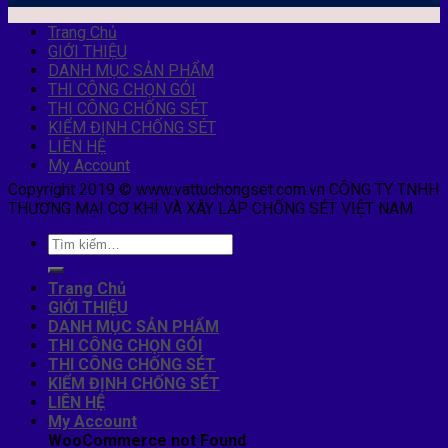
Trang Chủ
GIỚI THIỆU
DANH MỤC SẢN PHẨM
THI CÔNG CHỌN GÓI
THI CÔNG CHỐNG SÉT
KIỂM ĐỊNH CHỐNG SÉT
LIÊN HỆ
My Account
Copyright 2019 © www.vattuchongset.com.vn CÔNG TY TNHH
THƯƠNG MẠI CƠ KHÍ VÀ XÂY LẮP CHỐNG SÉT VIỆT NAM
Trang Chủ
GIỚI THIỆU
DANH MỤC SẢN PHẨM
THI CÔNG CHỌN GÓI
THI CÔNG CHỐNG SÉT
KIỂM ĐỊNH CHỐNG SÉT
LIÊN HỆ
My Account
WooCommerce not Found