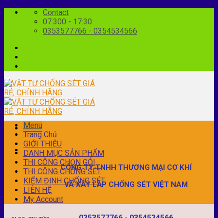
Skip
Contact
to
07:300 - 17:30
content
0353577766 - 0354534566
-
Menu
Menu
Trang Chủ
GIỚI THIỆU
DANH MỤC SẢN PHẨM
THI CÔNG CHỌN GÓI
CÔNG TY TNHH THƯƠNG MẠI CƠ KHÍ
THI CÔNG CHỐNG SÉT
KIỂM ĐỊNH CHỐNG SÉT
VÀ XÂY LẮP CHỐNG SÉT VIỆT NAM
LIÊN HỆ
My Account
0353577766 - 0354534566