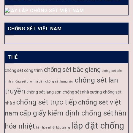
XÂY LẮP CHỐNG SÉT VIỆT NAM
CHỐNG SÉT VIỆT NAM
THẺ
chống sét bắc giang
chông sét công trình
chống sét bắc
chống sét lan
ninh
chống sét cho nhà dân
chống sét hưng yên
truyền
chống sét lạng sơn
chống sét nhà xưởng
chống sét
chống sét trực tiếp
chống sét việt
nhà ở
cấp giấy kiểm định chống sét
hàn
nam
lắp đặt chống
hóa nhiệt
hàn hóa nhiệt bắc giang