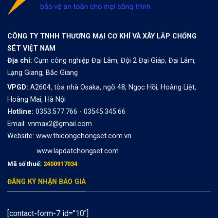
CÔNG TY TNHH THƯƠNG MẠI CƠ KHÍ VÀ XÂY LẮP CHỐNG
SÉT VIỆT NAM
Địa chỉ:
Cụm công nghiệp Đại Lâm, Đội 2 Đại Giáp, Đại Lâm,
Lạng Giang, Bắc Giang
VPGD:
A2604, tòa nhà Osaka, ngõ 48, Ngọc Hồi, Hoàng Liệt,
Hoàng Mai, Hà Nội
Hotline:
0353.577.766 - 03545.345.66
Email: vnmax2@gmail.com
Website:
www.thicongchongset.com.vn
www.lapdatchongset.com
Mã số thuế:
2400917034
ĐĂNG KÝ NHẬN BÁO GIÁ
[contact-form-7 id="10"]