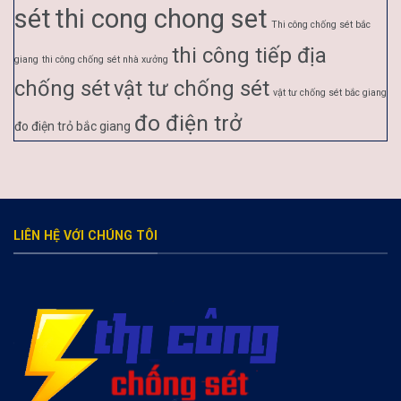
sét
thi cong chong set
Thi công chống sét bắc
thi công tiếp địa
giang
thi công chống sét nhà xưởng
chống sét
vật tư chống sét
vật tư chống sét bắc giang
đo điện trở
đo điện trỏ bắc giang
LIÊN HỆ VỚI CHÚNG TÔI