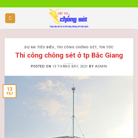
Skip
to
content
DỰ ÁN TIÊU BIỂU
,
THI CÔNG CHỐNG SÉT
,
TIN TỨC
Thi công chông sét ở tp Bắc Giang
POSTED ON
13 THÁNG BẢY, 2021
BY
ADMIN
13
Th7