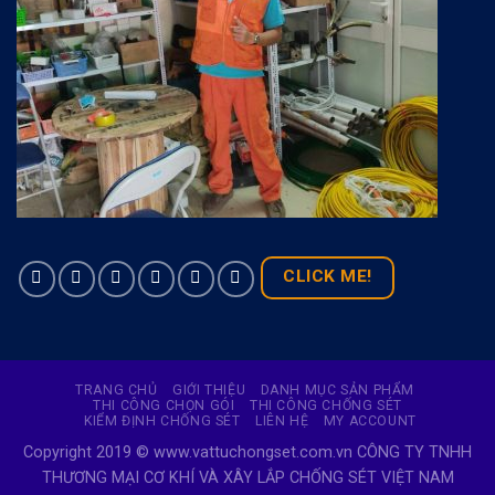
CLICK ME!
TRANG CHỦ
GIỚI THIỆU
DANH MỤC SẢN PHẨM
THI CÔNG CHỌN GÓI
THI CÔNG CHỐNG SÉT
KIỂM ĐỊNH CHỐNG SÉT
LIÊN HỆ
MY ACCOUNT
Copyright 2019 © www.vattuchongset.com.vn CÔNG TY TNHH
THƯƠNG MẠI CƠ KHÍ VÀ XÂY LẮP CHỐNG SÉT VIỆT NAM