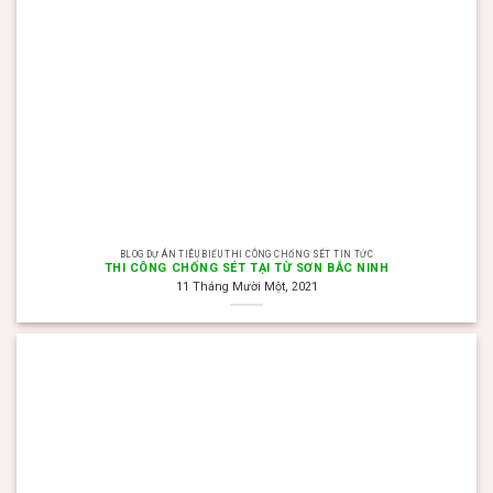
BLOG DỰ ÁN TIÊU BIỂU THI CÔNG CHỐNG SÉT TIN TỨC
THI CÔNG CHỐNG SÉT TẠI TỪ SƠN BẮC NINH
11 Tháng Mười Một, 2021