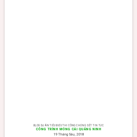
BLOG DỰ ÁN TIÊU BIỂU THI CÔNG CHỐNG SÉT TIN TỨC
CÔNG TRÌNH MÓNG CÁI QUẢNG NINH
19 Tháng Sáu, 2018