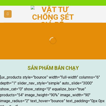
Skip
to
content
SẢN PHẨM BÁN CHẠY
[ux_products style=”bounce” width=”full-width” columns=”6″
depth=”1″ slider_nav_style=”simple” auto_slide=”3000″
show_cat=”0″ show_rating=”0″ equalize_box=”true”
products=”54″ image_height=”90%” image_width=”90″
image_radius=”2″ text_hover=”bounce” text_padding=”0px 0px