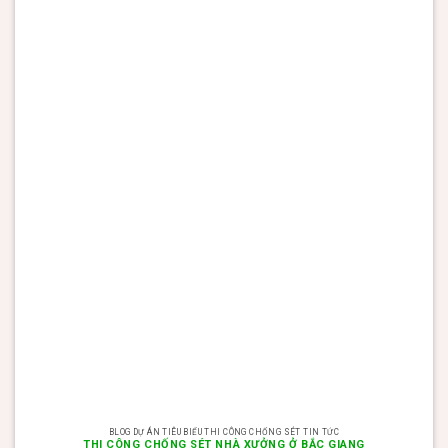
BLOG DỰ ÁN TIÊU BIỂU THI CÔNG CHỐNG SÉT TIN TỨC
THI CÔNG CHỐNG SÉT NHÀ XƯỞNG Ở BẮC GIANG