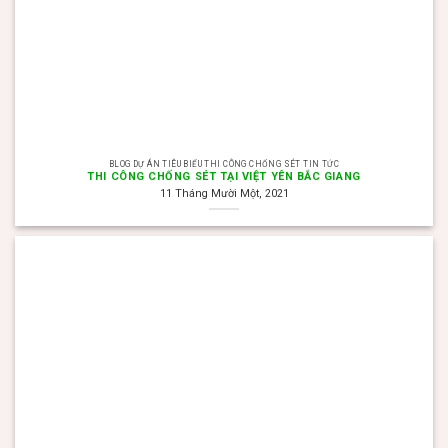
BLOG DỰ ÁN TIÊU BIỂU THI CÔNG CHỐNG SÉT TIN TỨC
THI CÔNG CHỐNG SÉT TẠI VIỆT YÊN BẮC GIANG
11 Tháng Mười Một, 2021