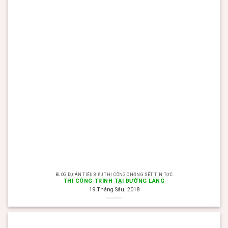
BLOG DỰ ÁN TIÊU BIỂU THI CÔNG CHỐNG SÉT TIN TỨC
THI CÔNG TRÌNH TẠI ĐƯỜNG LÁNG
19 Tháng Sáu, 2018