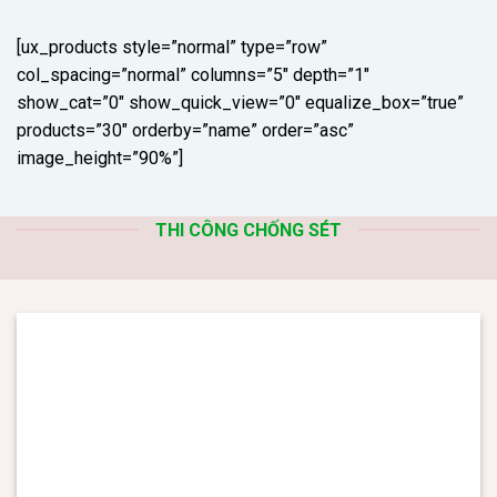
[ux_products style=”normal” type=”row”
col_spacing=”normal” columns=”5″ depth=”1″
show_cat=”0″ show_quick_view=”0″ equalize_box=”true”
products=”30″ orderby=”name” order=”asc”
image_height=”90%”]
THI CÔNG CHỐNG SÉT