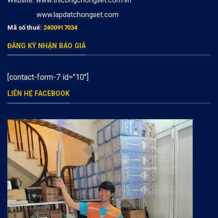
Website:
www.thicongchongset.com.vn
www.lapdatchongset.com
Mã số thuế:
2400917034
ĐĂNG KÝ NHẬN BÁO GIÁ
[contact-form-7 id="10"]
LIÊN HỆ FACEBOOK