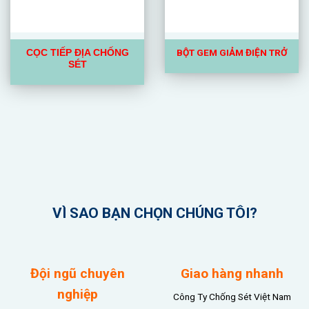
BỘT GEM GIẢM ĐIỆN TRỞ
CỌC TIẾP ĐỊA CHỐNG
SÉT
THI CÔNG CHỐNG SÉT
VẬT TƯ CHỐNG SÉT
NHẬN CUNG CẤP VẬT TƯ VÀ THI CÔNG
CHỐNG SÉT HIỆN ĐẠI GIÁ RẺ!
VÌ SAO BẠN CHỌN CHÚNG TÔI?
Đội ngũ chuyên
Giao hàng nhanh
nghiệp
Công Ty Chống Sét Việt Nam