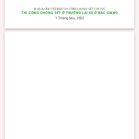
BLOG DỰ ÁN TIÊU BIỂU THI CÔNG CHỐNG SÉT TIN TỨC
THI CÔNG CHỐNG SÉT Ở TRƯỜNG LÁI XE Ở BẮC GIANG
1 Tháng Sáu, 2022