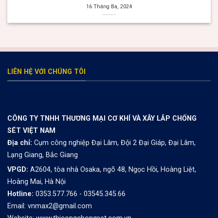
16 Tháng Ba, 2024
valor bet
Раскрутка и Продвижение Онлайн Казино
valor casino Argentina
valor bet
Spinrise
herospin
trueluck
https://thebangladeshbeyond.com/
melbet зеркало
LIÊN HỆ VỚI CHÚNG TÔI
CÔNG TY TNHH THƯƠNG MẠI CƠ KHÍ VÀ XÂY LẮP CHỐNG
SÉT VIỆT NAM
Địa chỉ:
Cụm công nghiệp Đại Lâm, Đội 2 Đại Giáp, Đại Lâm,
Lạng Giang, Bắc Giang
VPGD:
A2604, tòa nhà Osaka, ngõ 48, Ngọc Hồi, Hoàng Liệt,
Hoàng Mai, Hà Nội
Hotline:
0353.577.766 - 03545.345.66
Email: vnmax2@gmail.com