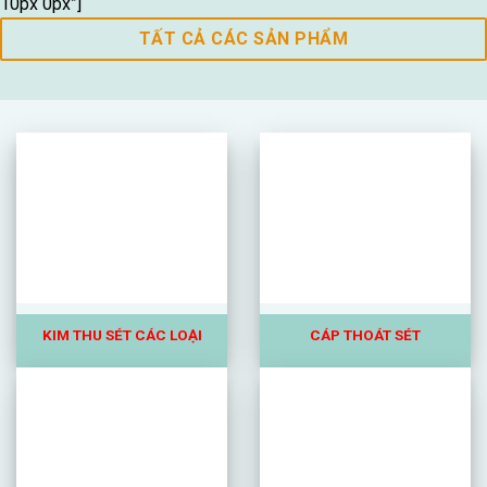
10px 0px”]
TẤT CẢ CÁC SẢN PHẨM
KIM
THU SÉT CÁC LOẠI
CÁP THOÁT SÉT