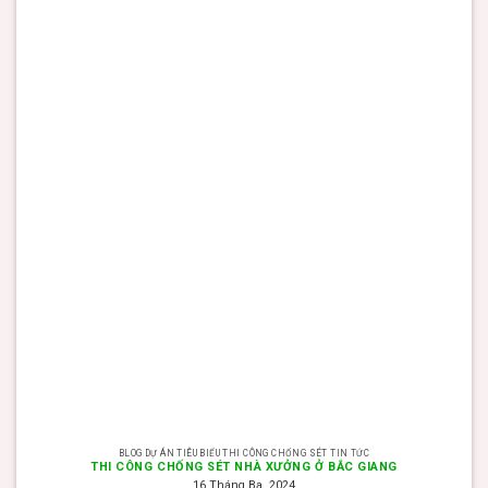
BLOG DỰ ÁN TIÊU BIỂU THI CÔNG CHỐNG SÉT TIN TỨC
THI CÔNG CHỐNG SÉT NHÀ XƯỞNG Ở BẮC GIANG
16 Tháng Ba, 2024