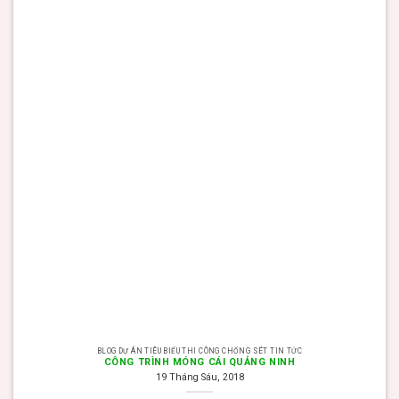
BLOG DỰ ÁN TIÊU BIỂU THI CÔNG CHỐNG SÉT TIN TỨC
CÔNG TRÌNH MÓNG CÁI QUẢNG NINH
19 Tháng Sáu, 2018