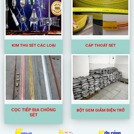
KIM
THU SÉT CÁC LOẠI
CÁP THOÁT SÉT
BỘT GEM GIẢM ĐIỆN TRỞ
CỌC TIẾP ĐỊA CHỐNG
SÉT