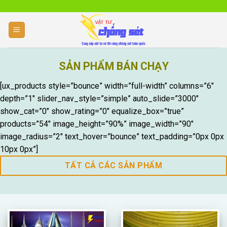
Skip
to
content
NHẬN CUNG CẤP V
SẢN PHẨM BÁN CHẠY
CHỐNG SÉT HIỆ
THI CÔNG CHỐNG SÉT NHÀ Ở, CHỐNG S
[ux_products style=”bounce” width=”full-width” columns=”6″
BẾN BÃI, THI CÔNG CHỐNG SÉT LAN TRU
depth=”1″ slider_nav_style=”simple” auto_slide=”3000″
NHIỆT, ĐO ĐIỆN TRỞ TIẾP TIẾP ĐỊA
show_cat=”0″ show_rating=”0″ equalize_box=”true”
THI CÔNG CHỐNG SÉT
products=”54″ image_height=”90%” image_width=”90″
image_radius=”2″ text_hover=”bounce” text_padding=”0px 0px
10px 0px”]
TẤT CẢ CÁC SẢN PHẨM