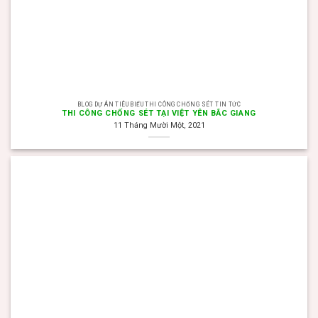
BLOG DỰ ÁN TIÊU BIỂU THI CÔNG CHỐNG SÉT TIN TỨC
THI CÔNG CHỐNG SÉT TẠI VIỆT YÊN BẮC GIANG
11 Tháng Mười Một, 2021