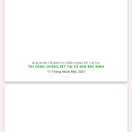
BLOG DỰ ÁN TIÊU BIỂU THI CÔNG CHỐNG SÉT TIN TỨC
THI CÔNG CHỐNG SÉT TẠI TỪ SƠN BẮC NINH
11 Tháng Mười Một, 2021