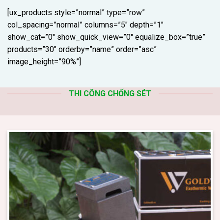
[ux_products style=”normal” type=”row”
col_spacing=”normal” columns=”5″ depth=”1″
show_cat=”0″ show_quick_view=”0″ equalize_box=”true”
products=”30″ orderby=”name” order=”asc”
image_height=”90%”]
THI CÔNG CHỐNG SÉT