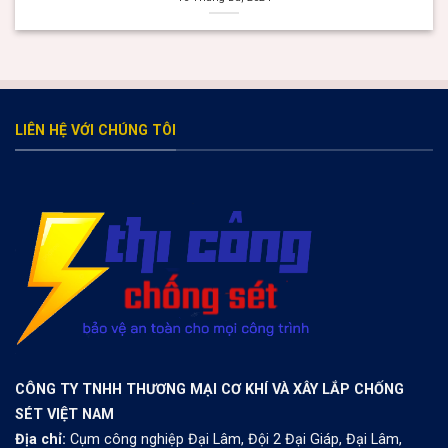
valor bet
Раскрутка и Продвижение Онлайн Казино
valor casino Argentina
valor bet
Spinrise
herospin
trueluck
https://thebangladeshbeyond.com/
melbet зеркало
LIÊN HỆ VỚI CHÚNG TÔI
CÔNG TY TNHH THƯƠNG MẠI CƠ KHÍ VÀ XÂY LẮP CHỐNG
SÉT VIỆT NAM
Địa chỉ:
Cụm công nghiệp Đại Lâm, Đội 2 Đại Giáp, Đại Lâm,