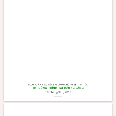
BLOG DỰ ÁN TIÊU BIỂU THI CÔNG CHỐNG SÉT TIN TỨC
THI CÔNG TRÌNH TẠI ĐƯỜNG LÁNG
19 Tháng Sáu, 2018