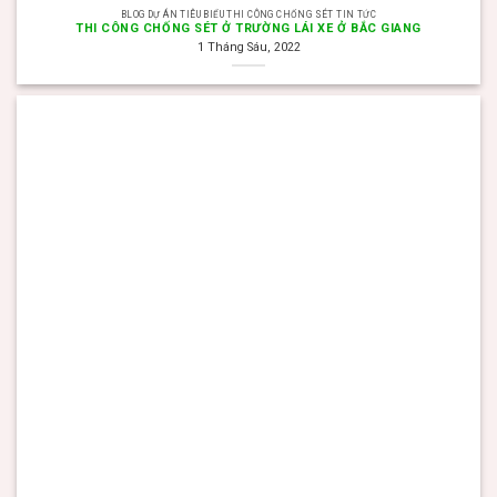
BLOG DỰ ÁN TIÊU BIỂU THI CÔNG CHỐNG SÉT TIN TỨC
THI CÔNG CHỐNG SÉT Ở TRƯỜNG LÁI XE Ở BẮC GIANG
1 Tháng Sáu, 2022