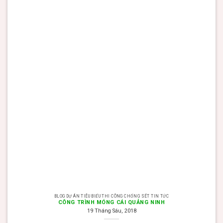
BLOG DỰ ÁN TIÊU BIỂU THI CÔNG CHỐNG SÉT TIN TỨC
CÔNG TRÌNH MÓNG CÁI QUẢNG NINH
19 Tháng Sáu, 2018