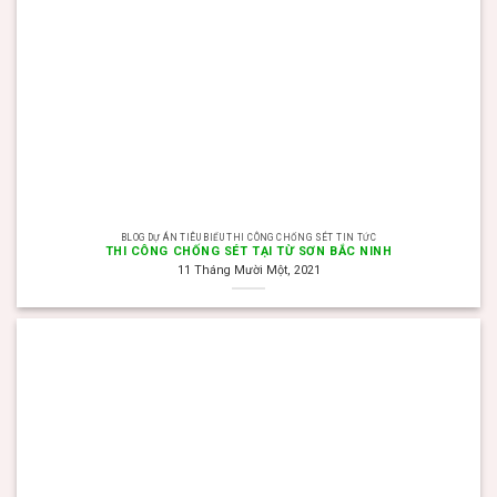
BLOG DỰ ÁN TIÊU BIỂU THI CÔNG CHỐNG SÉT TIN TỨC
THI CÔNG CHỐNG SÉT TẠI TỪ SƠN BẮC NINH
11 Tháng Mười Một, 2021