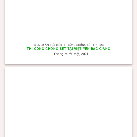
BLOG DỰ ÁN TIÊU BIỂU THI CÔNG CHỐNG SÉT TIN TỨC
THI CÔNG CHỐNG SÉT TẠI VIỆT YÊN BẮC GIANG
11 Tháng Mười Một, 2021