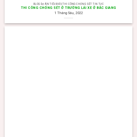
BLOG DỰ ÁN TIÊU BIỂU THI CÔNG CHỐNG SÉT TIN TỨC
THI CÔNG CHỐNG SÉT Ở TRƯỜNG LÁI XE Ở BẮC GIANG
1 Tháng Sáu, 2022