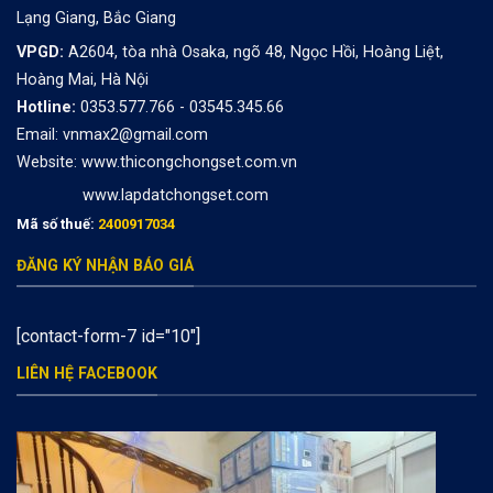
Lạng Giang, Bắc Giang
VPGD:
A2604, tòa nhà Osaka, ngõ 48, Ngọc Hồi, Hoàng Liệt,
Hoàng Mai, Hà Nội
Hotline:
0353.577.766 - 03545.345.66
Email: vnmax2@gmail.com
Website:
www.thicongchongset.com.vn
www.lapdatchongset.com
Mã số thuế:
2400917034
ĐĂNG KÝ NHẬN BÁO GIÁ
[contact-form-7 id="10"]
LIÊN HỆ FACEBOOK