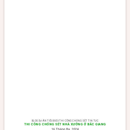
BLOG DỰ ÁN TIÊU BIỂU THI CÔNG CHỐNG SÉT TIN TỨC
THI CÔNG CHỐNG SÉT NHÀ XƯỞNG Ở BẮC GIANG
16 Tháng Ba, 2024