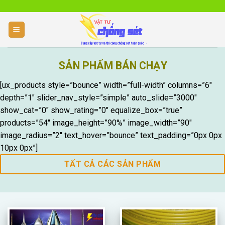
Skip
to
content
NHẬN CUNG CẤP V
SẢN PHẨM BÁN CHẠY
CHỐNG SÉT HIỆ
THI CÔNG CHỐNG SÉT NHÀ Ở, CHỐNG S
[ux_products style=”bounce” width=”full-width” columns=”6″
BẾN BÃI, THI CÔNG CHỐNG SÉT LAN TRU
depth=”1″ slider_nav_style=”simple” auto_slide=”3000″
NHIỆT, ĐO ĐIỆN TRỞ TIẾP TIẾP ĐỊA
show_cat=”0″ show_rating=”0″ equalize_box=”true”
THI CÔNG CHỐNG SÉT
products=”54″ image_height=”90%” image_width=”90″
image_radius=”2″ text_hover=”bounce” text_padding=”0px 0px
10px 0px”]
TẤT CẢ CÁC SẢN PHẨM