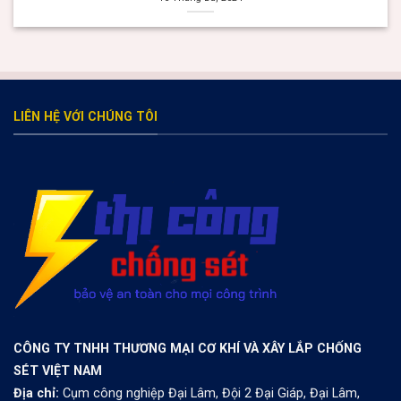
valor bet
Раскрутка и Продвижение Онлайн Казино
valor casino Argentina
valor bet
Spinrise
herospin
trueluck
https://thebangladeshbeyond.com/
melbet зеркало
LIÊN HỆ VỚI CHÚNG TÔI
CÔNG TY TNHH THƯƠNG MẠI CƠ KHÍ VÀ XÂY LẮP CHỐNG
SÉT VIỆT NAM
Địa chỉ:
Cụm công nghiệp Đại Lâm, Đội 2 Đại Giáp, Đại Lâm,