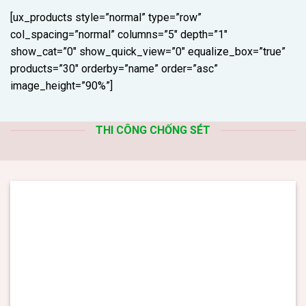
[ux_products style=”normal” type=”row”
col_spacing=”normal” columns=”5″ depth=”1″
show_cat=”0″ show_quick_view=”0″ equalize_box=”true”
products=”30″ orderby=”name” order=”asc”
image_height=”90%”]
THI CÔNG CHỐNG SÉT