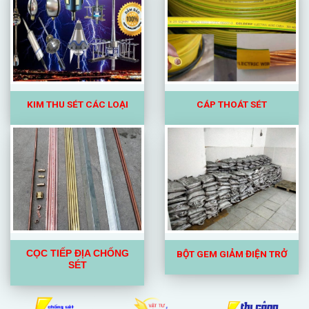
KIM
THU SÉT CÁC LOẠI
CÁP THOÁT SÉT
BỘT GEM GIẢM ĐIỆN TRỞ
CỌC TIẾP ĐỊA CHỐNG
SÉT