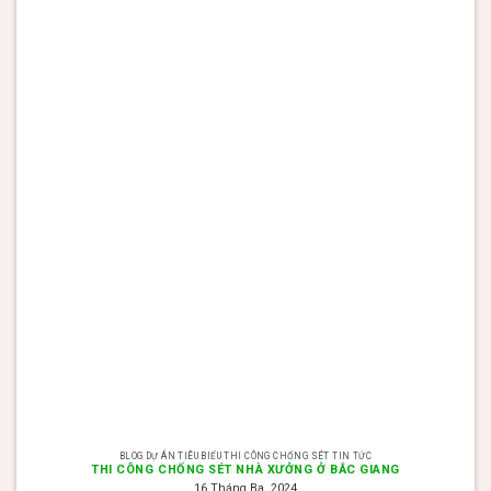
BLOG DỰ ÁN TIÊU BIỂU THI CÔNG CHỐNG SÉT TIN TỨC
THI CÔNG CHỐNG SÉT NHÀ XƯỞNG Ở BẮC GIANG
16 Tháng Ba, 2024