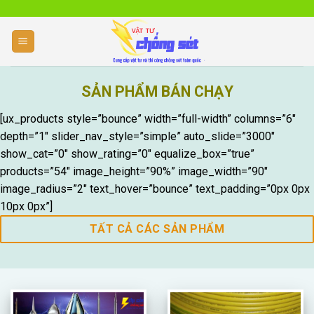
Skip
to
content
NHẬN CUNG CẤP V
SẢN PHẨM BÁN CHẠY
CHỐNG SÉT HIỆ
THI CÔNG CHỐNG SÉT NHÀ Ở, CHỐNG S
[ux_products style=”bounce” width=”full-width” columns=”6″
BẾN BÃI, THI CÔNG CHỐNG SÉT LAN TRU
depth=”1″ slider_nav_style=”simple” auto_slide=”3000″
NHIỆT, ĐO ĐIỆN TRỞ TIẾP TIẾP ĐỊA
show_cat=”0″ show_rating=”0″ equalize_box=”true”
THI CÔNG CHỐNG SÉT
products=”54″ image_height=”90%” image_width=”90″
image_radius=”2″ text_hover=”bounce” text_padding=”0px 0px
10px 0px”]
TẤT CẢ CÁC SẢN PHẨM