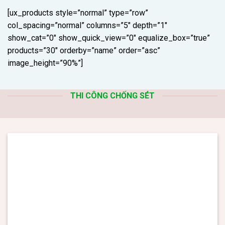
[ux_products style=”normal” type=”row”
col_spacing=”normal” columns=”5″ depth=”1″
show_cat=”0″ show_quick_view=”0″ equalize_box=”true”
products=”30″ orderby=”name” order=”asc”
image_height=”90%”]
THI CÔNG CHỐNG SÉT