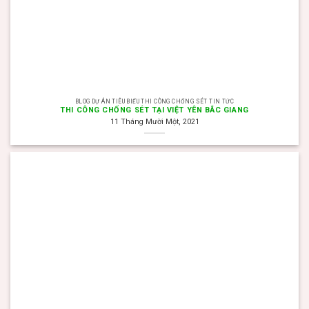
BLOG DỰ ÁN TIÊU BIỂU THI CÔNG CHỐNG SÉT TIN TỨC
THI CÔNG CHỐNG SÉT TẠI VIỆT YÊN BẮC GIANG
11 Tháng Mười Một, 2021