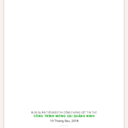
BLOG DỰ ÁN TIÊU BIỂU THI CÔNG CHỐNG SÉT TIN TỨC
CÔNG TRÌNH MÓNG CÁI QUẢNG NINH
19 Tháng Sáu, 2018