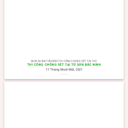
BLOG DỰ ÁN TIÊU BIỂU THI CÔNG CHỐNG SÉT TIN TỨC
THI CÔNG CHỐNG SÉT TẠI TỪ SƠN BẮC NINH
11 Tháng Mười Một, 2021