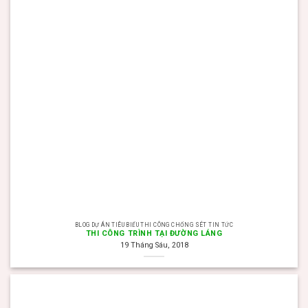
BLOG DỰ ÁN TIÊU BIỂU THI CÔNG CHỐNG SÉT TIN TỨC
THI CÔNG TRÌNH TẠI ĐƯỜNG LÁNG
19 Tháng Sáu, 2018