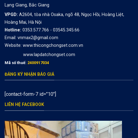
Lạng Giang, Bắc Giang
VPGD:
A2604, tòa nhà Osaka, ngõ 48, Ngọc Hồi, Hoàng Liệt,
Hoàng Mai, Hà Nội
Hotline:
0353.577.766 - 03545.345.66
Email: vnmax2@gmail.com
Website:
www.thicongchongset.com.vn
www.lapdatchongset.com
Mã số thuế:
2400917034
ĐĂNG KÝ NHẬN BÁO GIÁ
[contact-form-7 id="10"]
LIÊN HỆ FACEBOOK