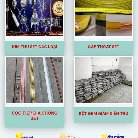
KIM
THU SÉT CÁC LOẠI
CÁP THOÁT SÉT
BỘT GEM GIẢM ĐIỆN TRỞ
CỌC TIẾP ĐỊA CHỐNG
SÉT