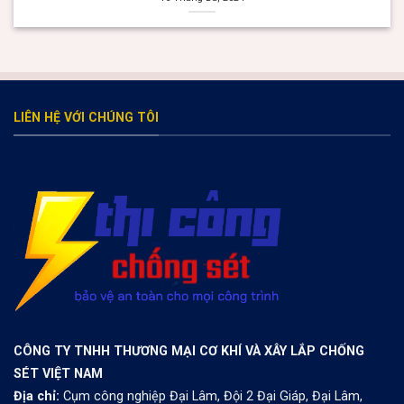
valor bet
Раскрутка и Продвижение Онлайн Казино
valor casino Argentina
valor bet
Spinrise
herospin
trueluck
https://thebangladeshbeyond.com/
melbet зеркало
LIÊN HỆ VỚI CHÚNG TÔI
CÔNG TY TNHH THƯƠNG MẠI CƠ KHÍ VÀ XÂY LẮP CHỐNG
SÉT VIỆT NAM
Địa chỉ:
Cụm công nghiệp Đại Lâm, Đội 2 Đại Giáp, Đại Lâm,