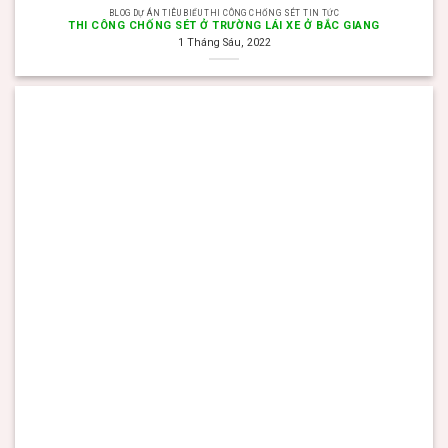
BLOG DỰ ÁN TIÊU BIỂU THI CÔNG CHỐNG SÉT TIN TỨC
THI CÔNG CHỐNG SÉT Ở TRƯỜNG LÁI XE Ở BẮC GIANG
1 Tháng Sáu, 2022