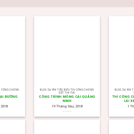
HI CÔNG CHỐNG
BLOG DỰ ÁN TIÊU BIỂU THI CÔNG CHỐNG
BLOG DỰ ÁN T
C
SÉT TIN TỨC
TẠI ĐƯỜNG
CÔNG TRÌNH MÓNG CÁI QUẢNG
THI CÔNG 
NINH
LÁI X
 2018
19 Tháng Sáu, 2018
1 T