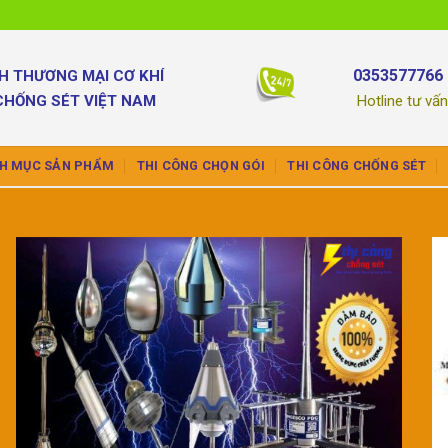
0353577766 
H THƯƠNG MẠI CƠ KHÍ
CHỐNG SÉT VIỆT NAM
Hotline tư vấ
H MỤC SẢN PHẨM
THI CÔNG CHỌN GÓI
THI CÔNG CHỐNG SÉT