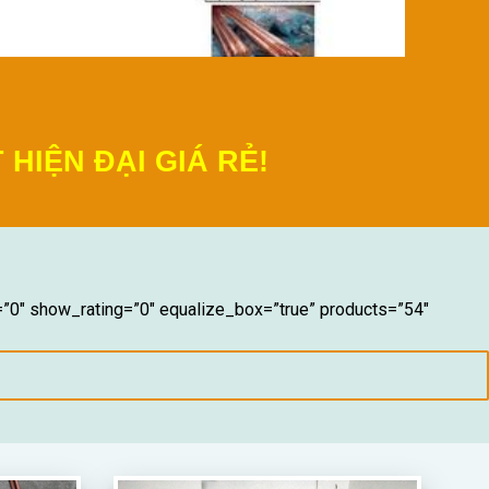
G CHỐNG SÉT HIỆN ĐẠI GIÁ R
ÃI, THI CÔNG CHỐNG SÉT LAN TRUYỀN, THI CÔNG TIẾP ĐỊ
VẬT TƯ CHỐNG SÉT
THI CÔNG CHỐNG SÉT
=”0″ show_rating=”0″ equalize_box=”true” products=”54″