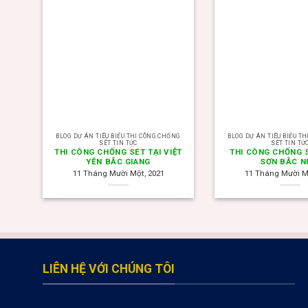
BLOG DỰ ÁN TIÊU BIỂU THI CÔNG CHỐNG
BLOG DỰ ÁN TIÊU BIỂU T
SÉT TIN TỨC
SÉT TIN TỨ
THI CÔNG CHỐNG SÉT TẠI VIỆT
THI CÔNG CHỐNG S
YÊN BẮC GIANG
SƠN BẮC N
11 Tháng Mười Một, 2021
11 Tháng Mười M
valor bet
Раскрутка и Продвижение Онлайн Казино
valor casino Argentina
valor bet
Spinrise
herospin
trueluck
https://thebangladeshbeyond.com/
melbet зеркало
LIÊN HỆ VỚI CHÚNG TÔI