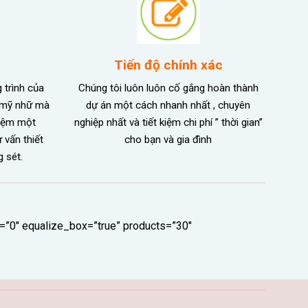
Tiến độ chính xác
 trình của
Chúng tôi luôn luôn cố gắng hoàn thành
m mỹ nhữ mà
dự án một cách nhanh nhất , chuyên
kiệm một
nghiệp nhất và tiết kiệm chi phí ” thời gian”
 vấn thiết
cho bạn và gia đình
g sét.
=”0″ equalize_box=”true” products=”30″