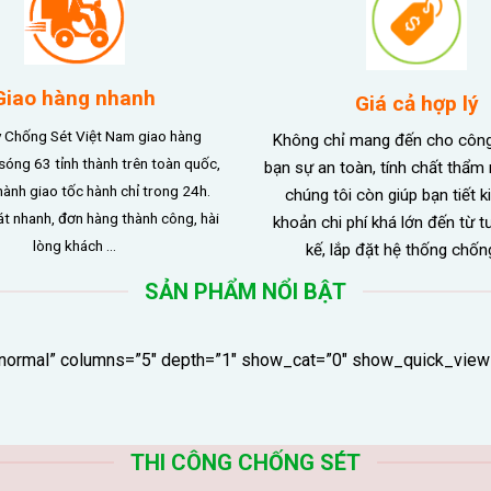
Giao hàng nhanh
Giá cả hợp lý
 Chống Sét Việt Nam giao hàng
Không chỉ mang đến cho công
sóng 63 tỉnh thành trên toàn quốc,
bạn sự an toàn, tính chất thẩ
hành giao tốc hành chỉ trong 24h.
chúng tôi còn giúp bạn tiết 
t nhanh, đơn hàng thành công, hài
khoản chi phí khá lớn đến từ tư
lòng khách …
kế, lắp đặt hệ thống chốn
SẢN PHẨM NỔI BẬT
”normal” columns=”5″ depth=”1″ show_cat=”0″ show_quick_view
THI CÔNG CHỐNG SÉT