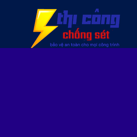
CÔNG TY TNHH THƯƠNG MẠI CƠ KHÍ VÀ XÂY LẮP
CHỐNG SÉT VIỆT NAM
Địa chỉ:
Cụm công nghiệp Đại Lâm, Đội 2 Đại Giáp, Đại
Lâm, Lạng Giang, Bắc Giang
VPGD:
A2604, tòa nhà Osaka, ngõ 48, Ngọc Hồi, Hoàng
Liệt, Hoàng Mai, Hà Nội
Hotline:
0353.577.766 - 03545.345.66
Email: vnmax2@gmail.com
Website:
www.thicongchongset.com.vn
www.lapdatchongset.com