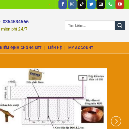
-
- 0354534566
n miễn phí 24/7
KIỂM ĐỊNH CHỐNG SÉT
LIÊN HỆ
MY ACCOUNT