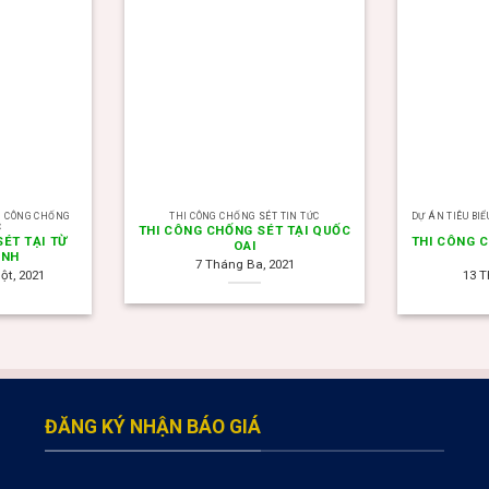
HI CÔNG CHỐNG
THI CÔNG CHỐNG SÉT TIN TỨC
DỰ ÁN TIÊU BI
C
THI CÔNG CHỐNG SÉT TẠI QUỐC
ÉT TẠI TỪ
THI CÔNG 
OAI
INH
7 Tháng Ba, 2021
ột, 2021
13 T
ĐĂNG KÝ NHẬN BÁO GIÁ