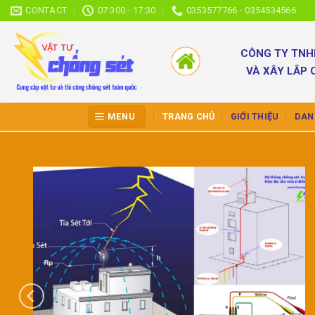
Skip
CONTACT
07:300 - 17:30
0353577766 - 0354534566
to
content
CÔNG TY TNH
VÀ XÂY LẮP 
MENU
TRANG CHỦ
GIỚI THIỆU
DAN