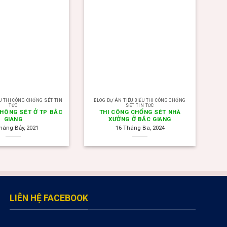
ỂU THI CÔNG CHỐNG SÉT TIN
BLOG DỰ ÁN TIÊU BIỂU THI CÔNG CHỐNG
TỨC
SÉT TIN TỨC
CHÔNG SÉT Ở TP BẮC
THI CÔNG CHỐNG SÉT NHÀ
GIANG
XƯỞNG Ở BẮC GIANG
háng Bảy, 2021
16 Tháng Ba, 2024
LIÊN HỆ FACEBOOK