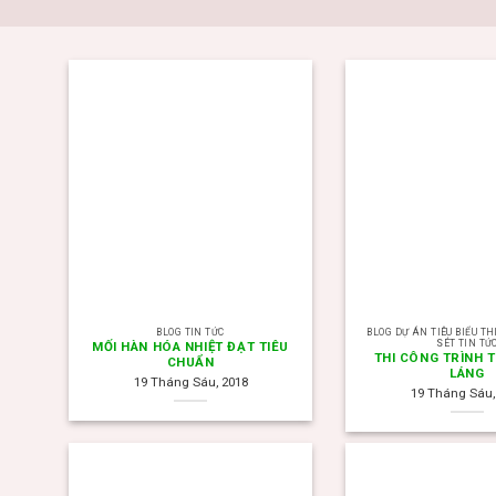
BLOG TIN TỨC
BLOG DỰ ÁN TIÊU BIỂU T
SÉT TIN TỨ
MỐI HÀN HÓA NHIỆT ĐẠT TIÊU
THI CÔNG TRÌNH 
CHUẨN
LÁNG
19 Tháng Sáu, 2018
19 Tháng Sáu,