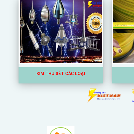
KIM
THU SÉT CÁC LOẠI