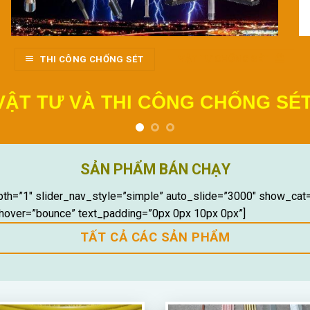
 CUNG CẤP VẬT TƯ VÀTHI CÔN
 Ở, CHỐNG SÉT NHÀ XƯỞNG, CHỐNG SÉT CÔNG TRÌNH BẾN B
ĐIỆN TRỞ TIẾP TIẾP ĐỊA…
BÁO GIÁ: 0353577766
SẢN PHẨM BÁN CHẠY
epth=”1″ slider_nav_style=”simple” auto_slide=”3000″ show_cat
hover=”bounce” text_padding=”0px 0px 10px 0px”]
TẤT CẢ CÁC SẢN PHẨM