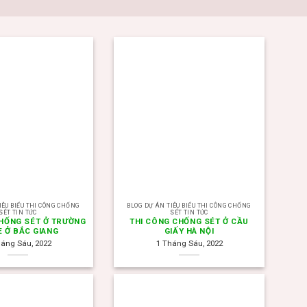
IÊU BIỂU THI CÔNG CHỐNG
BLOG DỰ ÁN TIÊU BIỂU THI CÔNG CHỐNG
SÉT TIN TỨC
SÉT TIN TỨC
CHỐNG SÉT Ở TRƯỜNG
THI CÔNG CHỐNG SÉT Ở CẦU
E Ở BẮC GIANG
GIẤY HÀ NỘI
háng Sáu, 2022
1 Tháng Sáu, 2022