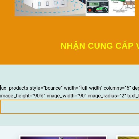
NHẬN
THI CÔNG CHỐNG SÉT NHÀ
NHIỆT, ĐO 
[ux_products style=”bounce” width=”full-width” columns=”6″ d
image_height=”90%” image_width=”90″ image_radius=”2″ text_