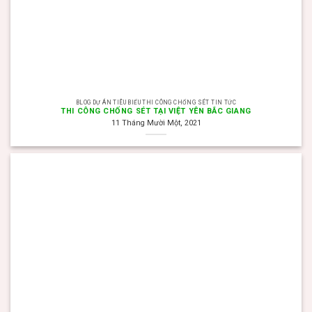
BLOG DỰ ÁN TIÊU BIỂU THI CÔNG CHỐNG SÉT TIN TỨC
THI CÔNG CHỐNG SÉT TẠI VIỆT YÊN BẮC GIANG
11 Tháng Mười Một, 2021