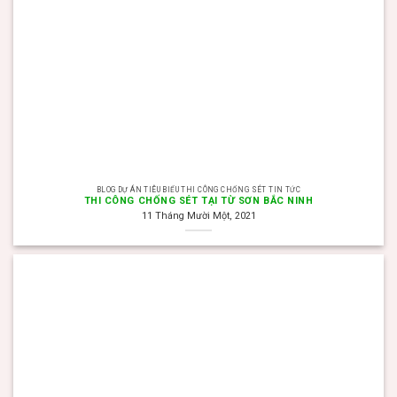
BLOG DỰ ÁN TIÊU BIỂU THI CÔNG CHỐNG SÉT TIN TỨC
THI CÔNG CHỐNG SÉT TẠI TỪ SƠN BẮC NINH
11 Tháng Mười Một, 2021