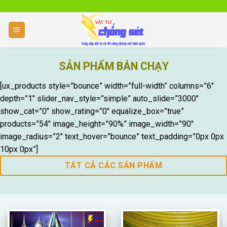
Skip
to
content
NHẬN CUNG CẤP V
SẢN PHẨM BÁN CHẠY
CHỐNG SÉT HIỆ
THI CÔNG CHỐNG SÉT NHÀ Ở, CHỐNG S
[ux_products style=”bounce” width=”full-width” columns=”6″
BẾN BÃI, THI CÔNG CHỐNG SÉT LAN TRU
depth=”1″ slider_nav_style=”simple” auto_slide=”3000″
NHIỆT, ĐO ĐIỆN TRỞ TIẾP TIẾP ĐỊA
show_cat=”0″ show_rating=”0″ equalize_box=”true”
THI CÔNG CHỐNG SÉT
products=”54″ image_height=”90%” image_width=”90″
image_radius=”2″ text_hover=”bounce” text_padding=”0px 0px
10px 0px”]
TẤT CẢ CÁC SẢN PHẨM