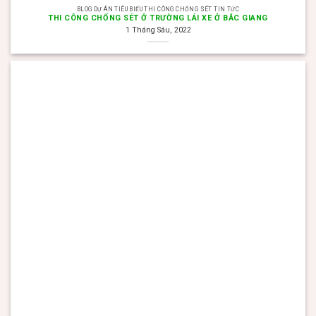
BLOG DỰ ÁN TIÊU BIỂU THI CÔNG CHỐNG SÉT TIN TỨC
THI CÔNG CHỐNG SÉT Ở TRƯỜNG LÁI XE Ở BẮC GIANG
1 Tháng Sáu, 2022