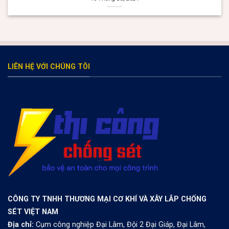
valor bet
Раскрутка и Продвижение Онлайн Казино
valor casino Argentina
valor bet
Spinrise
herospin
trueluck
https://thebangladeshbeyond.com/
melbet зеркало
LIÊN HỆ VỚI CHÚNG TÔI
CÔNG TY TNHH THƯƠNG MẠI CƠ KHÍ VÀ XÂY LẮP CHỐNG
SÉT VIỆT NAM
Địa chỉ:
Cụm công nghiệp Đại Lâm, Đội 2 Đại Giáp, Đại Lâm,