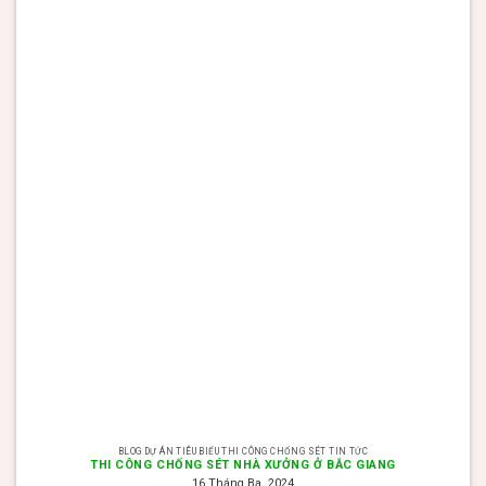
BLOG DỰ ÁN TIÊU BIỂU THI CÔNG CHỐNG SÉT TIN TỨC
THI CÔNG CHỐNG SÉT NHÀ XƯỞNG Ở BẮC GIANG
16 Tháng Ba, 2024