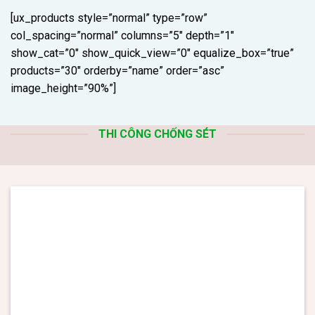
[ux_products style=”normal” type=”row”
col_spacing=”normal” columns=”5″ depth=”1″
show_cat=”0″ show_quick_view=”0″ equalize_box=”true”
products=”30″ orderby=”name” order=”asc”
image_height=”90%”]
THI CÔNG CHỐNG SÉT