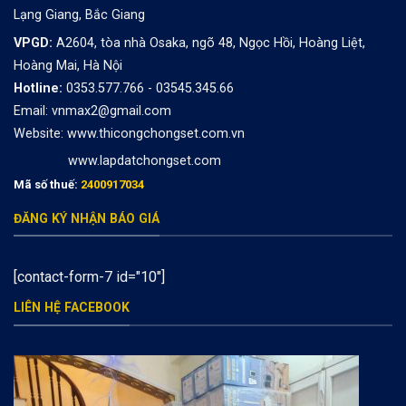
Lạng Giang, Bắc Giang
VPGD:
A2604, tòa nhà Osaka, ngõ 48, Ngọc Hồi, Hoàng Liệt,
Hoàng Mai, Hà Nội
Hotline:
0353.577.766 - 03545.345.66
Email: vnmax2@gmail.com
Website:
www.thicongchongset.com.vn
www.lapdatchongset.com
Mã số thuế:
2400917034
ĐĂNG KÝ NHẬN BÁO GIÁ
[contact-form-7 id="10"]
LIÊN HỆ FACEBOOK