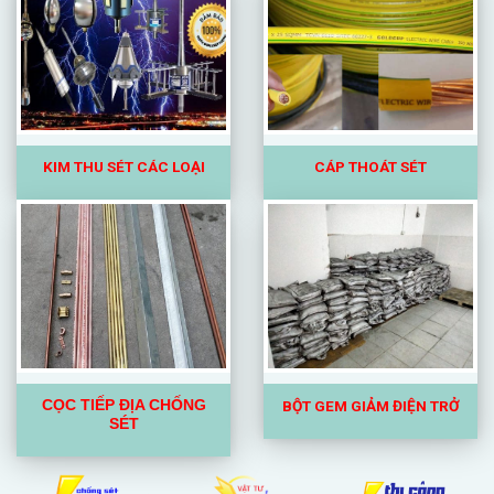
KIM
THU SÉT CÁC LOẠI
CÁP THOÁT SÉT
BỘT GEM GIẢM ĐIỆN TRỞ
CỌC TIẾP ĐỊA CHỐNG
SÉT