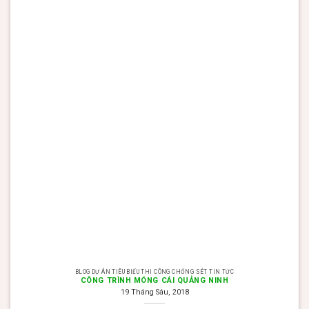
BLOG DỰ ÁN TIÊU BIỂU THI CÔNG CHỐNG SÉT TIN TỨC
CÔNG TRÌNH MÓNG CÁI QUẢNG NINH
19 Tháng Sáu, 2018