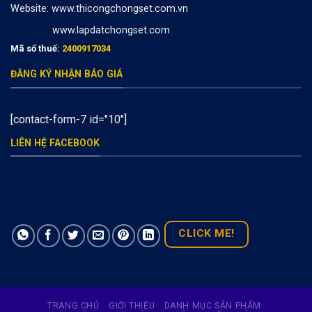
Website:
www.thicongchongset.com.vn
www.lapdatchongset.com
Mã số thuế:
2400917034
ĐĂNG KÝ NHẬN BÁO GIÁ
[contact-form-7 id="10"]
LIÊN HỆ FACEBOOK
CLICK ME!
TRANG CHỦ
GIỚI THIỆU
DANH MỤC SẢN PHẨM