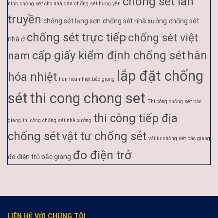
chống sét lan
ninh
chống sét cho nhà dân
chống sét hưng yên
truyền
chống sét lạng sơn
chống sét nhà xưởng
chống sét
chống sét trực tiếp
chống sét việt
nhà ở
cấp giấy kiểm định chống sét
hàn
nam
lắp đặt chống
hóa nhiệt
hàn hóa nhiệt bắc giang
sét
thi cong chong set
Thi công chống sét bắc
thi công tiếp địa
giang
thi công chống sét nhà xưởng
chống sét
vật tư chống sét
vật tư chống sét bắc giang
đo điện trở
đo điện trỏ bắc giang
LIÊN HỆ VỚI CHÚNG TÔI