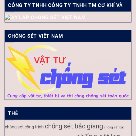
CÔNG TY TNHH CÔNG TY TNHH TM CƠ KHÍ VÀ
XÂY LẮP CHỐNG SÉT VIỆT NAM
CHỐNG SÉT VIỆT NAM
THẺ
chống sét bắc giang
chông sét công trình
chống sét bắc