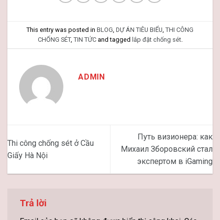
This entry was posted in
BLOG
,
DỰ ÁN TIÊU BIỂU
,
THI CÔNG
CHỐNG SÉT
,
TIN TỨC
and tagged
lắp đặt chống sét
.
ADMIN
Путь визионера: как
Thi công chống sét ở Cầu
Михаил Зборовский стал
Giấy Hà Nội
экспертом в iGaming
Trả lời