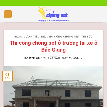
Skip
to
content
BLOG
,
DỰ ÁN TIÊU BIỂU
,
THI CÔNG CHỐNG SÉT
,
TIN TỨC
Thi công chống sét ở trường lái xe ở
Bắc Giang
POSTED ON
1 THÁNG SÁU, 2022
BY
ADMIN
01
Th6