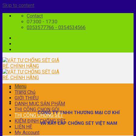
Skip to content
Contact
07:300 - 17:30
0353577766 - 0354534566
-
Menu
Menu
Trang Chủ
GIỚI THIỆU
DANH MỤC SẢN PHẨM
THI CÔNG CHỌN GÓI
CÔNG TY TNHH THƯƠNG MẠI CƠ KHÍ
THI CÔNG CHỐNG SÉT
KIỂM ĐỊNH CHỐNG SÉT
VÀ XÂY LẮP CHỐNG SÉT VIỆT NAM
LIÊN HỆ
My Account