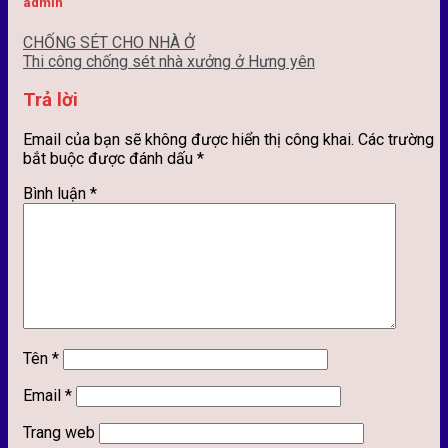
admin
CHỐNG SÉT CHO NHÀ Ở
Thi công chống sét nhà xưởng ở Hưng yên
Trả lời
Email của bạn sẽ không được hiển thị công khai.
Các trường
bắt buộc được đánh dấu
*
Bình luận
*
Tên
*
Email
*
Trang web