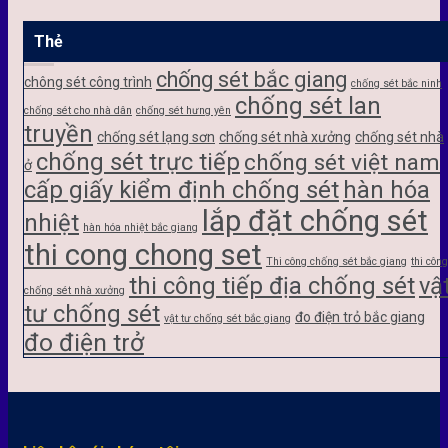
Thẻ
chống sét bắc giang
chông sét công trình
chống sét bắc ninh
chống sét lan
chống sét cho nhà dân
chống sét hưng yên
truyền
chống sét lạng sơn
chống sét nhà xưởng
chống sét nhà
chống sét trực tiếp
chống sét việt nam
ở
cấp giấy kiểm định chống sét
hàn hóa
lắp đặt chống sét
nhiệt
hàn hóa nhiệt bắc giang
thi cong chong set
Thi công chống sét bắc giang
thi công
thi công tiếp địa chống sét
vậ
chống sét nhà xưởng
tư chống sét
đo điện trỏ bắc giang
vật tư chống sét bắc giang
đo điện trở