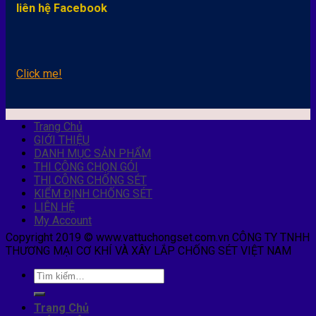
liên hệ Facebook
Click me!
Trang Chủ
GIỚI THIỆU
DANH MỤC SẢN PHẨM
THI CÔNG CHỌN GÓI
THI CÔNG CHỐNG SÉT
KIỂM ĐỊNH CHỐNG SÉT
LIÊN HỆ
My Account
Copyright 2019 © www.vattuchongset.com.vn CÔNG TY TNHH
THƯƠNG MẠI CƠ KHÍ VÀ XÂY LẮP CHỐNG SÉT VIỆT NAM
Trang Chủ