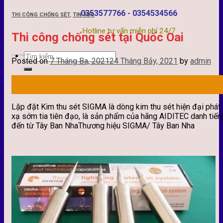
0353577766 - 0354534566
THI CÔNG CHỐNG SÉT
,
TIN TỨC
Hotline tư vấn miễn phí 24/7
Thi công chống sét tại Quốc Oai
Posted on
7 Tháng Ba, 2021
24 Tháng Bảy, 2021
by
admin
07
Th3
Lặp đặt Kim thu sét SIGMA là dòng kim thu sét hiện đại phát
xạ sớm tia tiên đạo, là sản phẩm của hãng AIDITEC danh tiến
đến từ Tây Ban NhaThương hiệu SIGMA/ Tây Ban Nha