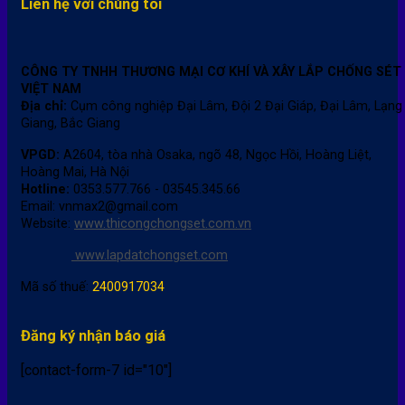
Liên hệ với chúng tôi
CÔNG TY TNHH THƯƠNG MẠI CƠ KHÍ VÀ XÂY LẮP CHỐNG SÉT
VIỆT NAM
Địa chỉ:
Cụm công nghiệp Đại Lâm, Đội 2 Đại Giáp, Đại Lâm, Lạng
Giang, Bắc Giang
VPGD:
A2604, tòa nhà Osaka, ngõ 48, Ngọc Hồi, Hoàng Liệt,
Hoàng Mai, Hà Nội
Hotline:
0353.577.766 - 03545.345.66
Email: vnmax2@gmail.com
Website:
www.thicongchongset.com.vn
www.lapdatchongset.com
Mã số thuế:
2400917034
Đăng ký nhận báo giá
[contact-form-7 id="10"]